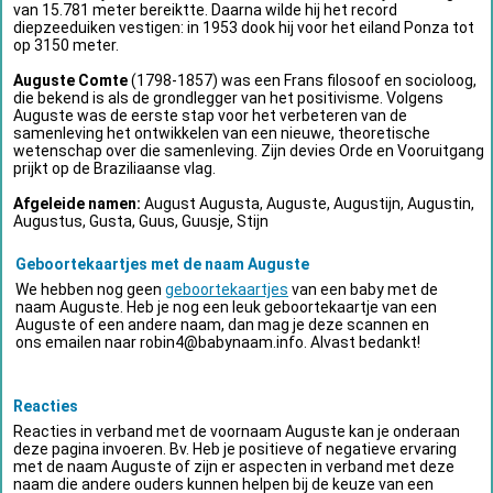
van 15.781 meter bereiktte. Daarna wilde hij het record
diepzeeduiken vestigen: in 1953 dook hij voor het eiland Ponza tot
op 3150 meter.
Auguste Comte
(1798-1857) was een Frans filosoof en socioloog,
die bekend is als de grondlegger van het positivisme. Volgens
Auguste was de eerste stap voor het verbeteren van de
samenleving het ontwikkelen van een nieuwe, theoretische
wetenschap over die samenleving. Zijn devies Orde en Vooruitgang
prijkt op de Braziliaanse vlag.
Afgeleide namen:
August Augusta, Auguste, Augustijn, Augustin,
Augustus, Gusta, Guus, Guusje, Stijn
Geboortekaartjes met de naam Auguste
We hebben nog geen
geboortekaartjes
van een baby met de
naam Auguste. Heb je nog een leuk geboortekaartje van een
Auguste of een andere naam, dan mag je deze scannen en
ons emailen naar
robin4@babynaam.info
. Alvast bedankt!
Reacties
Reacties in verband met de voornaam Auguste kan je onderaan
deze pagina invoeren. Bv. Heb je positieve of negatieve ervaring
met de naam Auguste of zijn er aspecten in verband met deze
naam die andere ouders kunnen helpen bij de keuze van een