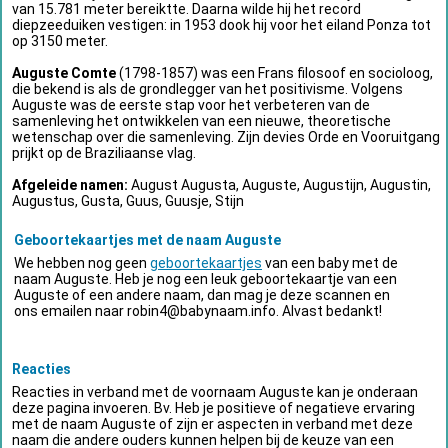
van 15.781 meter bereiktte. Daarna wilde hij het record
diepzeeduiken vestigen: in 1953 dook hij voor het eiland Ponza tot
op 3150 meter.
Auguste Comte
(1798-1857) was een Frans filosoof en socioloog,
die bekend is als de grondlegger van het positivisme. Volgens
Auguste was de eerste stap voor het verbeteren van de
samenleving het ontwikkelen van een nieuwe, theoretische
wetenschap over die samenleving. Zijn devies Orde en Vooruitgang
prijkt op de Braziliaanse vlag.
Afgeleide namen:
August Augusta, Auguste, Augustijn, Augustin,
Augustus, Gusta, Guus, Guusje, Stijn
Geboortekaartjes met de naam Auguste
We hebben nog geen
geboortekaartjes
van een baby met de
naam Auguste. Heb je nog een leuk geboortekaartje van een
Auguste of een andere naam, dan mag je deze scannen en
ons emailen naar
robin4@babynaam.info
. Alvast bedankt!
Reacties
Reacties in verband met de voornaam Auguste kan je onderaan
deze pagina invoeren. Bv. Heb je positieve of negatieve ervaring
met de naam Auguste of zijn er aspecten in verband met deze
naam die andere ouders kunnen helpen bij de keuze van een