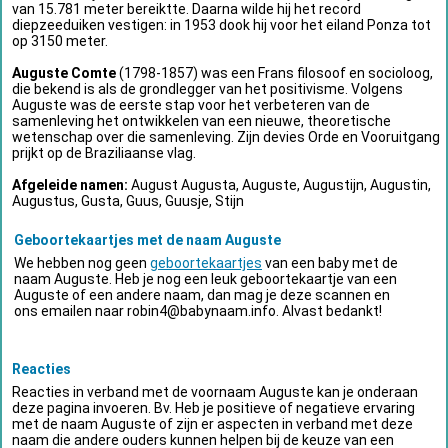
van 15.781 meter bereiktte. Daarna wilde hij het record
diepzeeduiken vestigen: in 1953 dook hij voor het eiland Ponza tot
op 3150 meter.
Auguste Comte
(1798-1857) was een Frans filosoof en socioloog,
die bekend is als de grondlegger van het positivisme. Volgens
Auguste was de eerste stap voor het verbeteren van de
samenleving het ontwikkelen van een nieuwe, theoretische
wetenschap over die samenleving. Zijn devies Orde en Vooruitgang
prijkt op de Braziliaanse vlag.
Afgeleide namen:
August Augusta, Auguste, Augustijn, Augustin,
Augustus, Gusta, Guus, Guusje, Stijn
Geboortekaartjes met de naam Auguste
We hebben nog geen
geboortekaartjes
van een baby met de
naam Auguste. Heb je nog een leuk geboortekaartje van een
Auguste of een andere naam, dan mag je deze scannen en
ons emailen naar
robin4@babynaam.info
. Alvast bedankt!
Reacties
Reacties in verband met de voornaam Auguste kan je onderaan
deze pagina invoeren. Bv. Heb je positieve of negatieve ervaring
met de naam Auguste of zijn er aspecten in verband met deze
naam die andere ouders kunnen helpen bij de keuze van een