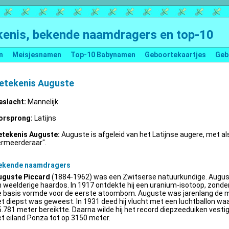
enis, bekende naamdragers en top-10
n
Meisjesnamen
Top-10 Babynamen
Geboortekaartjes
Geb
etekenis Auguste
eslacht:
Mannelijk
orsprong:
Latijns
etekenis Auguste:
Auguste is afgeleid van het Latijnse augere, met al
ermeerderaar".
ekende naamdragers
uguste Piccard
(1884-1962) was een Zwitserse natuurkundige. Augus
 weelderige haardos. In 1917 ontdekte hij een uranium-isotoop, zonder 
e basis vormde voor de eerste atoombom. Auguste was jarenlang de m
t diepst was geweest. In 1931 deed hij vlucht met een luchtballon wa
.781 meter bereiktte. Daarna wilde hij het record diepzeeduiken vestige
t eiland Ponza tot op 3150 meter.