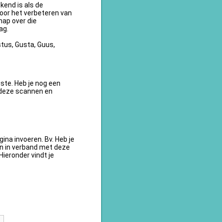
kend is als de
oor het verbeteren van
ap over die
ag.
tus, Gusta, Guus,
te. Heb je nog een
 deze scannen en
na invoeren. Bv. Heb je
en in verband met deze
ieronder vindt je