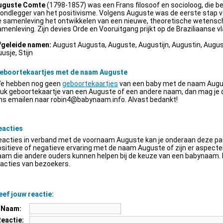
uguste Comte
(1798-1857) was een Frans filosoof en socioloog, die be
ondlegger van het positivisme. Volgens Auguste was de eerste stap v
e samenleving het ontwikkelen van een nieuwe, theoretische wetensch
menleving. Zijn devies Orde en Vooruitgang prijkt op de Braziliaanse vl
fgeleide namen:
August Augusta, Auguste, Augustijn, Augustin, Augus
usje, Stijn
eboortekaartjes met de naam Auguste
e hebben nog geen
geboortekaartjes
van een baby met de naam Augus
euk geboortekaartje van een Auguste of een andere naam, dan mag je
ns emailen naar
robin4@babynaam.info
. Alvast bedankt!
eacties
acties in verband met de voornaam Auguste kan je onderaan deze pagi
sitieve of negatieve ervaring met de naam Auguste of zijn er aspect
am die andere ouders kunnen helpen bij de keuze van een babynaam. H
acties van bezoekers.
ef jouw reactie:
Naam:
Reactie: