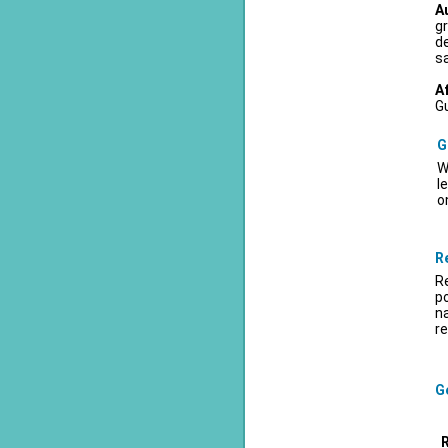
A
gr
d
sa
A
Gu
G
W
l
o
R
Re
po
na
re
Ge