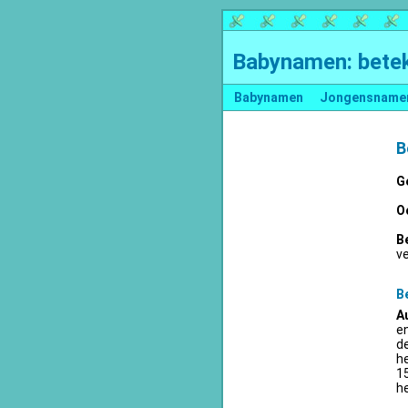
Babynamen: betek
Babynamen
Jongensname
B
G
O
B
v
B
A
en
d
he
15
he