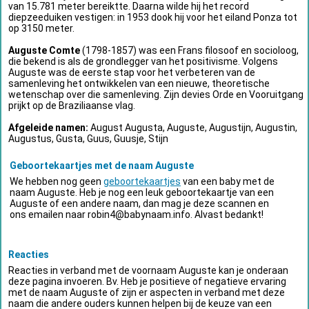
van 15.781 meter bereiktte. Daarna wilde hij het record
diepzeeduiken vestigen: in 1953 dook hij voor het eiland Ponza tot
op 3150 meter.
Auguste Comte
(1798-1857) was een Frans filosoof en socioloog,
die bekend is als de grondlegger van het positivisme. Volgens
Auguste was de eerste stap voor het verbeteren van de
samenleving het ontwikkelen van een nieuwe, theoretische
wetenschap over die samenleving. Zijn devies Orde en Vooruitgang
prijkt op de Braziliaanse vlag.
Afgeleide namen:
August Augusta, Auguste, Augustijn, Augustin,
Augustus, Gusta, Guus, Guusje, Stijn
Geboortekaartjes met de naam Auguste
We hebben nog geen
geboortekaartjes
van een baby met de
naam Auguste. Heb je nog een leuk geboortekaartje van een
Auguste of een andere naam, dan mag je deze scannen en
ons emailen naar
robin4@babynaam.info
. Alvast bedankt!
Reacties
Reacties in verband met de voornaam Auguste kan je onderaan
deze pagina invoeren. Bv. Heb je positieve of negatieve ervaring
met de naam Auguste of zijn er aspecten in verband met deze
naam die andere ouders kunnen helpen bij de keuze van een