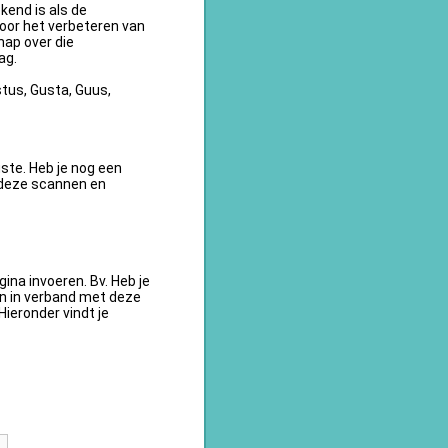
kend is als de
oor het verbeteren van
ap over die
ag.
tus, Gusta, Guus,
te. Heb je nog een
 deze scannen en
na invoeren. Bv. Heb je
en in verband met deze
ieronder vindt je