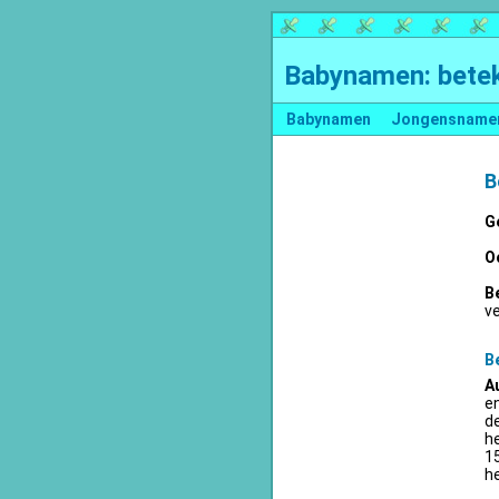
Babynamen: betek
Babynamen
Jongensname
B
G
O
B
v
B
A
en
d
he
15
he