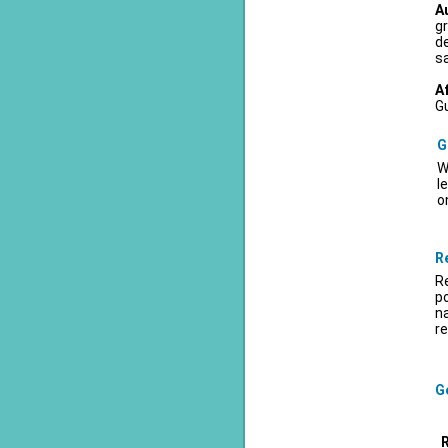
A
gr
d
sa
A
Gu
G
W
l
o
R
Re
po
na
re
Ge