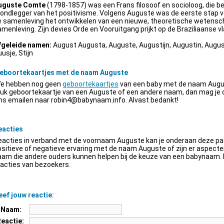
uguste Comte
(1798-1857) was een Frans filosoof en socioloog, die be
ondlegger van het positivisme. Volgens Auguste was de eerste stap v
e samenleving het ontwikkelen van een nieuwe, theoretische wetensch
menleving. Zijn devies Orde en Vooruitgang prijkt op de Braziliaanse vl
fgeleide namen:
August Augusta, Auguste, Augustijn, Augustin, Augus
usje, Stijn
eboortekaartjes met de naam Auguste
e hebben nog geen
geboortekaartjes
van een baby met de naam Augus
euk geboortekaartje van een Auguste of een andere naam, dan mag je
ns emailen naar
robin4@babynaam.info
. Alvast bedankt!
eacties
acties in verband met de voornaam Auguste kan je onderaan deze pagi
sitieve of negatieve ervaring met de naam Auguste of zijn er aspect
am die andere ouders kunnen helpen bij de keuze van een babynaam. H
acties van bezoekers.
ef jouw reactie:
Naam:
Reactie: