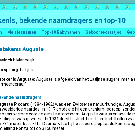
enis, bekende naamdragers en top-10
n
Meisjesnamen
Top-10 Babynamen
Geboortekaartjes
Geb
etekenis Auguste
eslacht:
Mannelijk
orsprong:
Latijns
etekenis Auguste:
Auguste is afgeleid van het Latijnse augere, met al
ermeerderaar".
ekende naamdragers
uguste Piccard
(1884-1962) was een Zwitserse natuurkundige. Augus
 weelderige haardos. In 1917 ontdekte hij een uranium-isotoop, zonder 
e basis vormde voor de eerste atoombom. Auguste was jarenlang de m
t diepst was geweest. In 1931 deed hij vlucht met een luchtballon wa
.781 meter bereiktte. Daarna wilde hij het record diepzeeduiken vestige
t eiland Ponza tot op 3150 meter.