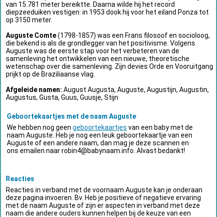
van 15.781 meter bereiktte. Daarna wilde hij het record
diepzeeduiken vestigen: in 1953 dook hij voor het eiland Ponza tot
op 3150 meter.
Auguste Comte
(1798-1857) was een Frans filosoof en socioloog,
die bekend is als de grondlegger van het positivisme. Volgens
Auguste was de eerste stap voor het verbeteren van de
samenleving het ontwikkelen van een nieuwe, theoretische
wetenschap over die samenleving. Zijn devies Orde en Vooruitgang
prijkt op de Braziliaanse vlag.
Afgeleide namen:
August Augusta, Auguste, Augustijn, Augustin,
Augustus, Gusta, Guus, Guusje, Stijn
Geboortekaartjes met de naam Auguste
We hebben nog geen
geboortekaartjes
van een baby met de
naam Auguste. Heb je nog een leuk geboortekaartje van een
Auguste of een andere naam, dan mag je deze scannen en
ons emailen naar
robin4@babynaam.info
. Alvast bedankt!
Reacties
Reacties in verband met de voornaam Auguste kan je onderaan
deze pagina invoeren. Bv. Heb je positieve of negatieve ervaring
met de naam Auguste of zijn er aspecten in verband met deze
naam die andere ouders kunnen helpen bij de keuze van een