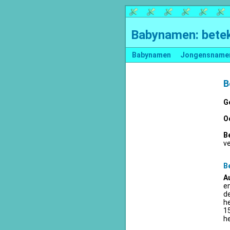
Babynamen: betek
Babynamen
Jongensname
B
G
O
B
v
B
A
en
d
he
15
he