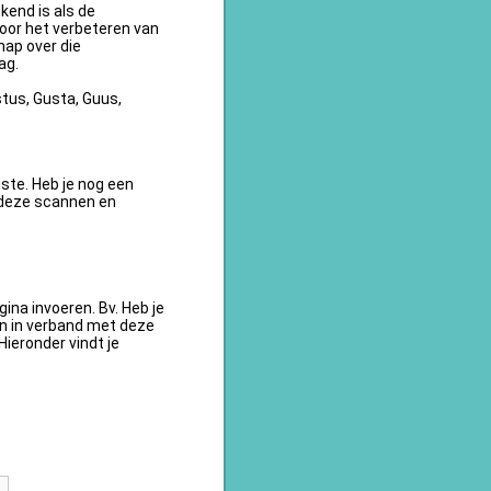
kend is als de
oor het verbeteren van
ap over die
ag.
tus, Gusta, Guus,
te. Heb je nog een
 deze scannen en
na invoeren. Bv. Heb je
en in verband met deze
ieronder vindt je