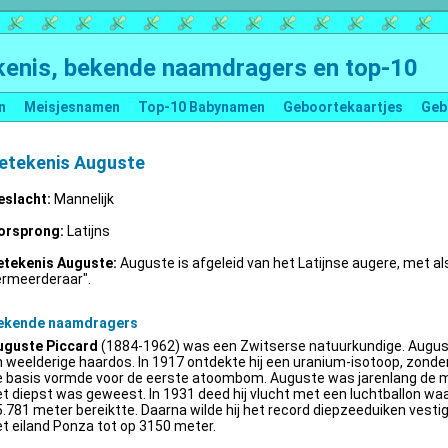
enis, bekende naamdragers en top-10
n
Meisjesnamen
Top-10 Babynamen
Geboortekaartjes
Geb
etekenis Auguste
eslacht:
Mannelijk
orsprong:
Latijns
etekenis Auguste:
Auguste is afgeleid van het Latijnse augere, met al
ermeerderaar".
ekende naamdragers
uguste Piccard
(1884-1962) was een Zwitserse natuurkundige. Augus
 weelderige haardos. In 1917 ontdekte hij een uranium-isotoop, zonder 
e basis vormde voor de eerste atoombom. Auguste was jarenlang de m
t diepst was geweest. In 1931 deed hij vlucht met een luchtballon wa
.781 meter bereiktte. Daarna wilde hij het record diepzeeduiken vestige
t eiland Ponza tot op 3150 meter.