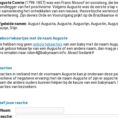
uguste Comte
(1798-1857) was een Frans filosoof en socioloog, die be
ondlegger van het positivisme. Volgens Auguste was de eerste stap v
e samenleving het ontwikkelen van een nieuwe, theoretische wetensch
menleving. Zijn devies Orde en Vooruitgang prijkt op de Braziliaanse vl
fgeleide namen:
August Augusta, Auguste, Augustijn, Augustin, Augus
usje, Stijn
eboortekaartjes met de naam Auguste
e hebben nog geen
geboortekaartjes
van een baby met de naam Augus
euk geboortekaartje van een Auguste of een andere naam, dan mag je
ns emailen naar
robin4@babynaam.info
. Alvast bedankt!
eacties
acties in verband met de voornaam Auguste kan je onderaan deze pagi
sitieve of negatieve ervaring met de naam Auguste of zijn er aspect
am die andere ouders kunnen helpen bij de keuze van een babynaam. H
acties van bezoekers.
ef jouw reactie:
Naam:
Reactie: