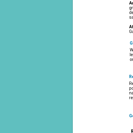
A
gr
d
sa
A
Gu
G
W
l
o
R
Re
po
na
re
Ge