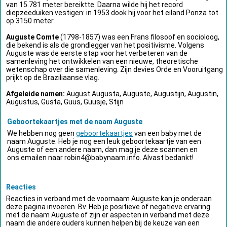
van 15.781 meter bereiktte. Daarna wilde hij het record
diepzeeduiken vestigen: in 1953 dook hij voor het eiland Ponza tot
op 3150 meter.
Auguste Comte
(1798-1857) was een Frans filosoof en socioloog,
die bekend is als de grondlegger van het positivisme. Volgens
Auguste was de eerste stap voor het verbeteren van de
samenleving het ontwikkelen van een nieuwe, theoretische
wetenschap over die samenleving. Zijn devies Orde en Vooruitgang
prijkt op de Braziliaanse vlag.
Afgeleide namen:
August Augusta, Auguste, Augustijn, Augustin,
Augustus, Gusta, Guus, Guusje, Stijn
Geboortekaartjes met de naam Auguste
We hebben nog geen
geboortekaartjes
van een baby met de
naam Auguste. Heb je nog een leuk geboortekaartje van een
Auguste of een andere naam, dan mag je deze scannen en
ons emailen naar
robin4@babynaam.info
. Alvast bedankt!
Reacties
Reacties in verband met de voornaam Auguste kan je onderaan
deze pagina invoeren. Bv. Heb je positieve of negatieve ervaring
met de naam Auguste of zijn er aspecten in verband met deze
naam die andere ouders kunnen helpen bij de keuze van een