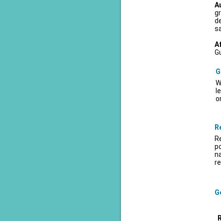
A
gr
d
sa
A
Gu
G
W
l
o
R
Re
po
na
re
Ge