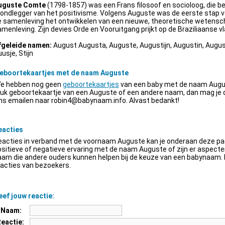
uguste Comte
(1798-1857) was een Frans filosoof en socioloog, die be
ondlegger van het positivisme. Volgens Auguste was de eerste stap v
e samenleving het ontwikkelen van een nieuwe, theoretische wetensch
menleving. Zijn devies Orde en Vooruitgang prijkt op de Braziliaanse vl
fgeleide namen:
August Augusta, Auguste, Augustijn, Augustin, Augus
usje, Stijn
eboortekaartjes met de naam Auguste
e hebben nog geen
geboortekaartjes
van een baby met de naam Augus
euk geboortekaartje van een Auguste of een andere naam, dan mag je
ns emailen naar
robin4@babynaam.info
. Alvast bedankt!
eacties
acties in verband met de voornaam Auguste kan je onderaan deze pagi
sitieve of negatieve ervaring met de naam Auguste of zijn er aspect
am die andere ouders kunnen helpen bij de keuze van een babynaam. H
acties van bezoekers.
ef jouw reactie:
Naam:
Reactie: