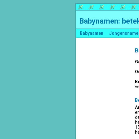
Babynamen: betek
Babynamen
Jongensname
B
G
O
B
v
B
A
en
d
he
15
he