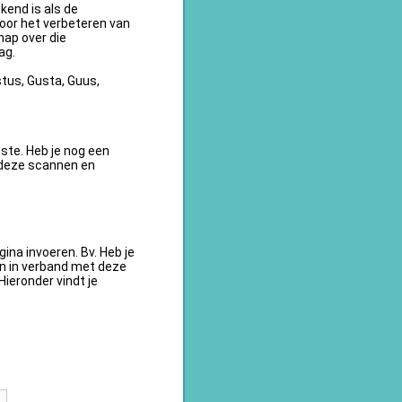
kend is als de
oor het verbeteren van
ap over die
ag.
tus, Gusta, Guus,
te. Heb je nog een
 deze scannen en
na invoeren. Bv. Heb je
en in verband met deze
ieronder vindt je