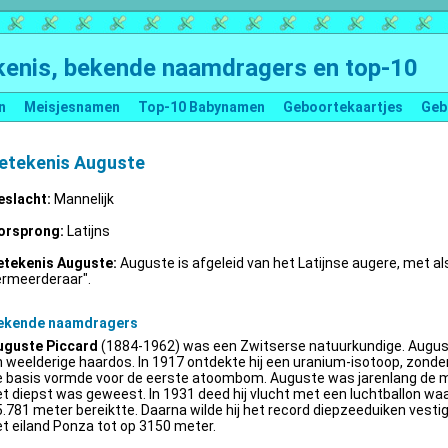
enis, bekende naamdragers en top-10
n
Meisjesnamen
Top-10 Babynamen
Geboortekaartjes
Geb
etekenis Auguste
eslacht:
Mannelijk
orsprong:
Latijns
etekenis Auguste:
Auguste is afgeleid van het Latijnse augere, met al
ermeerderaar".
ekende naamdragers
uguste Piccard
(1884-1962) was een Zwitserse natuurkundige. Augus
 weelderige haardos. In 1917 ontdekte hij een uranium-isotoop, zonder 
e basis vormde voor de eerste atoombom. Auguste was jarenlang de m
t diepst was geweest. In 1931 deed hij vlucht met een luchtballon wa
.781 meter bereiktte. Daarna wilde hij het record diepzeeduiken vestige
t eiland Ponza tot op 3150 meter.