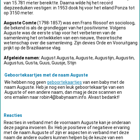
van 15.781 meter bereiktte. Daarna wilde hij het record
diepzeeduiken vestigen: in 1953 dook hij voor het eiland Ponza tot
op 3150 meter.
Auguste Comte
(1798-1857) was een Frans filosoof en socioloog,
die bekend is als de grondlegger van het positivisme. Volgens
Auguste was de eerste stap voor het verbeteren van de
samenleving het ontwikkelen van een nieuwe, theoretische
wetenschap over die samenleving. Zijn devies Orde en Vooruitgang
prijkt op de Braziliaanse vlag.
Afgeleide namen:
August Augusta, Auguste, Augustijn, Augustin,
Augustus, Gusta, Guus, Guusje, Stijn
Geboortekaartjes met de naam Auguste
We hebben nog geen
geboortekaartjes
van een baby met de
naam Auguste. Heb je nog een leuk geboortekaartje van een
Auguste of een andere naam, dan mag je deze scannen en
ons emailen naar
robin4@babynaam.info
. Alvast bedankt!
Reacties
Reacties in verband met de voornaam Auguste kan je onderaan
deze pagina invoeren. Bv. Heb je positieve of negatieve ervaring
met de naam Auguste of zijn er aspecten in verband met deze
naam die andere ouders kunnen helpen bij de keuze van een