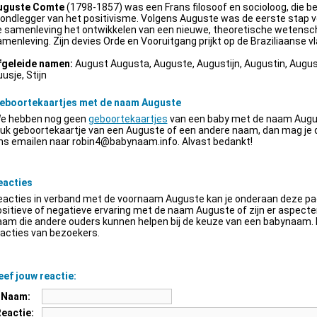
uguste Comte
(1798-1857) was een Frans filosoof en socioloog, die be
ondlegger van het positivisme. Volgens Auguste was de eerste stap v
e samenleving het ontwikkelen van een nieuwe, theoretische wetensch
menleving. Zijn devies Orde en Vooruitgang prijkt op de Braziliaanse vl
fgeleide namen:
August Augusta, Auguste, Augustijn, Augustin, Augus
usje, Stijn
eboortekaartjes met de naam Auguste
e hebben nog geen
geboortekaartjes
van een baby met de naam Augus
euk geboortekaartje van een Auguste of een andere naam, dan mag je
ns emailen naar
robin4@babynaam.info
. Alvast bedankt!
eacties
acties in verband met de voornaam Auguste kan je onderaan deze pagi
sitieve of negatieve ervaring met de naam Auguste of zijn er aspect
am die andere ouders kunnen helpen bij de keuze van een babynaam. H
acties van bezoekers.
ef jouw reactie:
Naam:
Reactie: