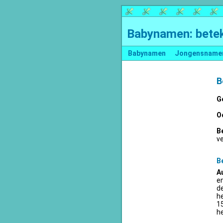
Babynamen: betek
Babynamen
Jongensname
B
G
O
B
v
B
A
en
d
he
15
he