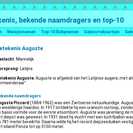
enis, bekende naamdragers en top-10
n
Meisjesnamen
Top-10 Babynamen
Geboortekaartjes
Geb
etekenis Auguste
eslacht:
Mannelijk
orsprong:
Latijns
etekenis Auguste:
Auguste is afgeleid van het Latijnse augere, met al
ermeerderaar".
ekende naamdragers
uguste Piccard
(1884-1962) was een Zwitserse natuurkundige. Augus
 weelderige haardos. In 1917 ontdekte hij een uranium-isotoop, zonder 
e basis vormde voor de eerste atoombom. Auguste was jarenlang de m
t diepst was geweest. In 1931 deed hij vlucht met een luchtballon wa
.781 meter bereiktte. Daarna wilde hij het record diepzeeduiken vestige
t eiland Ponza tot op 3150 meter.