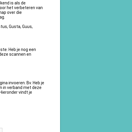
kend is als de
oor het verbeteren van
ap over die
ag.
tus, Gusta, Guus,
te. Heb je nog een
 deze scannen en
na invoeren. Bv. Heb je
en in verband met deze
ieronder vindt je