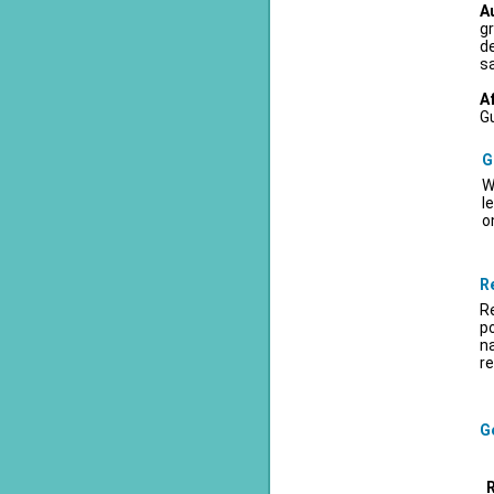
A
gr
d
sa
A
Gu
G
W
l
o
R
Re
po
na
re
Ge