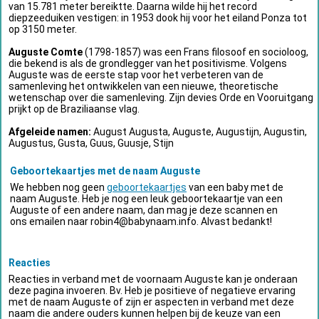
van 15.781 meter bereiktte. Daarna wilde hij het record
diepzeeduiken vestigen: in 1953 dook hij voor het eiland Ponza tot
op 3150 meter.
Auguste Comte
(1798-1857) was een Frans filosoof en socioloog,
die bekend is als de grondlegger van het positivisme. Volgens
Auguste was de eerste stap voor het verbeteren van de
samenleving het ontwikkelen van een nieuwe, theoretische
wetenschap over die samenleving. Zijn devies Orde en Vooruitgang
prijkt op de Braziliaanse vlag.
Afgeleide namen:
August Augusta, Auguste, Augustijn, Augustin,
Augustus, Gusta, Guus, Guusje, Stijn
Geboortekaartjes met de naam Auguste
We hebben nog geen
geboortekaartjes
van een baby met de
naam Auguste. Heb je nog een leuk geboortekaartje van een
Auguste of een andere naam, dan mag je deze scannen en
ons emailen naar
robin4@babynaam.info
. Alvast bedankt!
Reacties
Reacties in verband met de voornaam Auguste kan je onderaan
deze pagina invoeren. Bv. Heb je positieve of negatieve ervaring
met de naam Auguste of zijn er aspecten in verband met deze
naam die andere ouders kunnen helpen bij de keuze van een