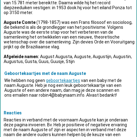
van 15.781 meter bereiktte. Daarna wilde hij het record
diepzeeduiken vestigen: in 1953 dook hij voor het eiland Ponza tot
op 3150 meter.
Auguste Comte
(1798-1857) was een Frans filosoof en socioloog,
die bekend is als de grondlegger van het positivisme. Volgens
Auguste was de eerste stap voor het verbeteren van de
samenleving het ontwikkelen van een nieuwe, theoretische
wetenschap over die samenleving. Zijn devies Orde en Vooruitgang
prijkt op de Braziliaanse vlag.
Afgeleide namen:
August Augusta, Auguste, Augustijn, Augustin,
Augustus, Gusta, Guus, Guusje, Stijn
Geboortekaartjes met de naam Auguste
We hebben nog geen
geboortekaartjes
van een baby met de
naam Auguste. Heb je nog een leuk geboortekaartje van een
Auguste of een andere naam, dan mag je deze scannen en
ons emailen naar
robin4@babynaam.info
. Alvast bedankt!
Reacties
Reacties in verband met de voornaam Auguste kan je onderaan
deze pagina invoeren. Bv. Heb je positieve of negatieve ervaring
met de naam Auguste of zijn er aspecten in verband met deze
naam die andere ouders kunnen helpen bij de keuze van een