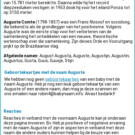
van 15.781 meter bereiktte. Daarna wilde hij het record
diepzeeduiken vestigen: in 1953 dook hij voor het eiland Ponza tot
op 3150 meter.
Auguste Comte
(1798-1857) was een Frans filosoof en socioloog,
die bekend is als de grondlegger van het positivisme. Volgens
Auguste was de eerste stap voor het verbeteren van de
samenleving het ontwikkelen van een nieuwe, theoretische
wetenschap over die samenleving. Zijn devies Orde en Vooruitgang
prijkt op de Braziliaanse vlag.
Afgeleide namen:
August Augusta, Auguste, Augustijn, Augustin,
Augustus, Gusta, Guus, Guusje, Stijn
Geboortekaartjes met de naam Auguste
We hebben nog geen
geboortekaartjes
van een baby met de
naam Auguste. Heb je nog een leuk geboortekaartje van een
Auguste of een andere naam, dan mag je deze scannen en
ons emailen naar
robin4@babynaam.info
. Alvast bedankt!
Reacties
Reacties in verband met de voornaam Auguste kan je onderaan
deze pagina invoeren. Bv. Heb je positieve of negatieve ervaring
met de naam Auguste of zijn er aspecten in verband met deze
naam die andere ouders kunnen helpen bij de keuze van een