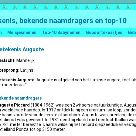
enis, bekende naamdragers en top-10
n
Meisjesnamen
Top-10 Babynamen
Geboortekaartjes
Geb
etekenis Auguste
eslacht:
Mannelijk
orsprong:
Latijns
etekenis Auguste:
Auguste is afgeleid van het Latijnse augere, met al
ermeerderaar".
ekende naamdragers
uguste Piccard
(1884-1962) was een Zwitserse natuurkundige. Augus
 weelderige haardos. In 1917 ontdekte hij een uranium-isotoop, zonder 
e basis vormde voor de eerste atoombom. Auguste was jarenlang de m
t diepst was geweest. In 1931 deed hij vlucht met een luchtballon wa
.781 meter bereiktte. Daarna wilde hij het record diepzeeduiken vestige
t eiland Ponza tot op 3150 meter.