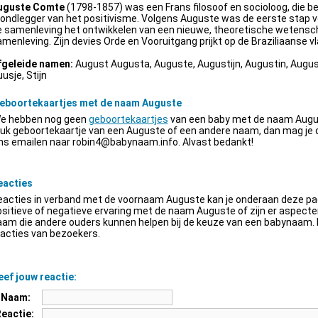
uguste Comte
(1798-1857) was een Frans filosoof en socioloog, die be
ondlegger van het positivisme. Volgens Auguste was de eerste stap v
e samenleving het ontwikkelen van een nieuwe, theoretische wetensch
menleving. Zijn devies Orde en Vooruitgang prijkt op de Braziliaanse vl
fgeleide namen:
August Augusta, Auguste, Augustijn, Augustin, Augus
usje, Stijn
eboortekaartjes met de naam Auguste
e hebben nog geen
geboortekaartjes
van een baby met de naam Augus
euk geboortekaartje van een Auguste of een andere naam, dan mag je
ns emailen naar
robin4@babynaam.info
. Alvast bedankt!
eacties
acties in verband met de voornaam Auguste kan je onderaan deze pagi
sitieve of negatieve ervaring met de naam Auguste of zijn er aspect
am die andere ouders kunnen helpen bij de keuze van een babynaam. H
acties van bezoekers.
ef jouw reactie:
Naam:
Reactie: