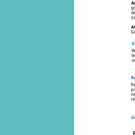
A
gr
d
sa
A
Gu
G
W
l
o
R
Re
po
na
re
Ge