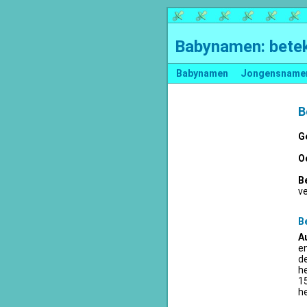
Babynamen: betek
Babynamen
Jongensname
B
G
O
B
v
B
A
en
d
he
15
he