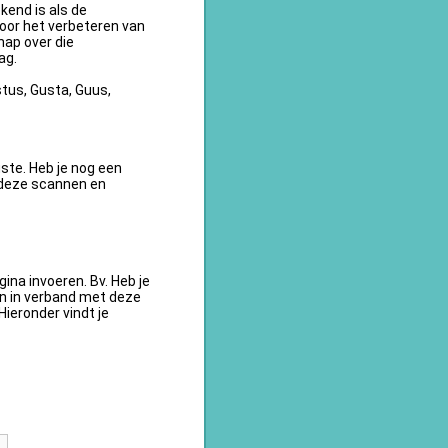
kend is als de
oor het verbeteren van
ap over die
ag.
tus, Gusta, Guus,
te. Heb je nog een
 deze scannen en
na invoeren. Bv. Heb je
en in verband met deze
ieronder vindt je