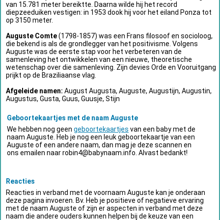
van 15.781 meter bereiktte. Daarna wilde hij het record
diepzeeduiken vestigen: in 1953 dook hij voor het eiland Ponza tot
op 3150 meter.
Auguste Comte
(1798-1857) was een Frans filosoof en socioloog,
die bekend is als de grondlegger van het positivisme. Volgens
Auguste was de eerste stap voor het verbeteren van de
samenleving het ontwikkelen van een nieuwe, theoretische
wetenschap over die samenleving. Zijn devies Orde en Vooruitgang
prijkt op de Braziliaanse vlag.
Afgeleide namen:
August Augusta, Auguste, Augustijn, Augustin,
Augustus, Gusta, Guus, Guusje, Stijn
Geboortekaartjes met de naam Auguste
We hebben nog geen
geboortekaartjes
van een baby met de
naam Auguste. Heb je nog een leuk geboortekaartje van een
Auguste of een andere naam, dan mag je deze scannen en
ons emailen naar
robin4@babynaam.info
. Alvast bedankt!
Reacties
Reacties in verband met de voornaam Auguste kan je onderaan
deze pagina invoeren. Bv. Heb je positieve of negatieve ervaring
met de naam Auguste of zijn er aspecten in verband met deze
naam die andere ouders kunnen helpen bij de keuze van een