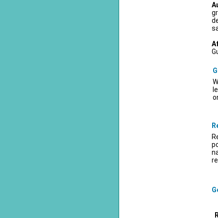
A
gr
d
sa
A
Gu
G
W
l
o
R
Re
po
na
re
Ge