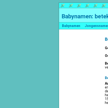
Babynamen: betek
Babynamen
Jongensname
B
G
O
B
v
B
A
en
d
he
15
he