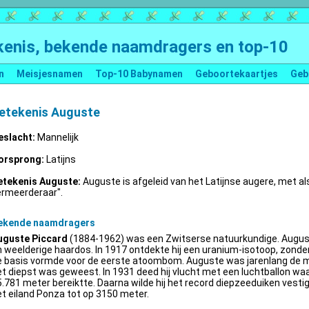
enis, bekende naamdragers en top-10
n
Meisjesnamen
Top-10 Babynamen
Geboortekaartjes
Geb
etekenis Auguste
eslacht:
Mannelijk
orsprong:
Latijns
etekenis Auguste:
Auguste is afgeleid van het Latijnse augere, met al
ermeerderaar".
ekende naamdragers
uguste Piccard
(1884-1962) was een Zwitserse natuurkundige. Augus
 weelderige haardos. In 1917 ontdekte hij een uranium-isotoop, zonder 
e basis vormde voor de eerste atoombom. Auguste was jarenlang de m
t diepst was geweest. In 1931 deed hij vlucht met een luchtballon wa
.781 meter bereiktte. Daarna wilde hij het record diepzeeduiken vestige
t eiland Ponza tot op 3150 meter.