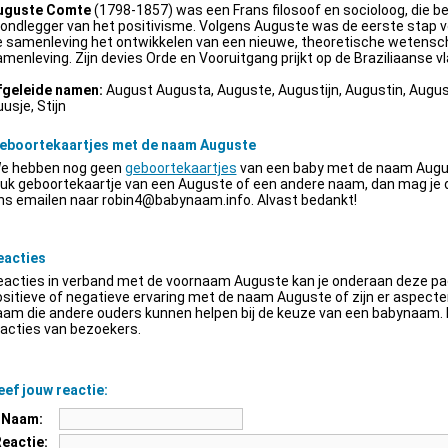
uguste Comte
(1798-1857) was een Frans filosoof en socioloog, die be
ondlegger van het positivisme. Volgens Auguste was de eerste stap v
e samenleving het ontwikkelen van een nieuwe, theoretische wetensch
menleving. Zijn devies Orde en Vooruitgang prijkt op de Braziliaanse vl
fgeleide namen:
August Augusta, Auguste, Augustijn, Augustin, Augus
usje, Stijn
eboortekaartjes met de naam Auguste
e hebben nog geen
geboortekaartjes
van een baby met de naam Augus
euk geboortekaartje van een Auguste of een andere naam, dan mag je
ns emailen naar
robin4@babynaam.info
. Alvast bedankt!
eacties
acties in verband met de voornaam Auguste kan je onderaan deze pagi
sitieve of negatieve ervaring met de naam Auguste of zijn er aspect
am die andere ouders kunnen helpen bij de keuze van een babynaam. H
acties van bezoekers.
ef jouw reactie:
Naam:
Reactie: