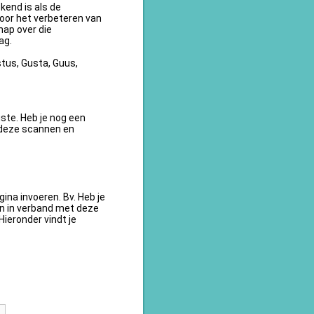
kend is als de
oor het verbeteren van
ap over die
ag.
tus, Gusta, Guus,
te. Heb je nog een
 deze scannen en
na invoeren. Bv. Heb je
en in verband met deze
ieronder vindt je