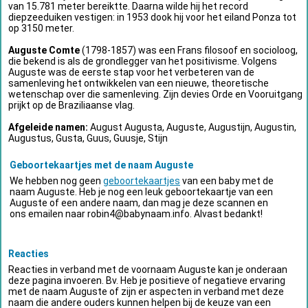
van 15.781 meter bereiktte. Daarna wilde hij het record
diepzeeduiken vestigen: in 1953 dook hij voor het eiland Ponza tot
op 3150 meter.
Auguste Comte
(1798-1857) was een Frans filosoof en socioloog,
die bekend is als de grondlegger van het positivisme. Volgens
Auguste was de eerste stap voor het verbeteren van de
samenleving het ontwikkelen van een nieuwe, theoretische
wetenschap over die samenleving. Zijn devies Orde en Vooruitgang
prijkt op de Braziliaanse vlag.
Afgeleide namen:
August Augusta, Auguste, Augustijn, Augustin,
Augustus, Gusta, Guus, Guusje, Stijn
Geboortekaartjes met de naam Auguste
We hebben nog geen
geboortekaartjes
van een baby met de
naam Auguste. Heb je nog een leuk geboortekaartje van een
Auguste of een andere naam, dan mag je deze scannen en
ons emailen naar
robin4@babynaam.info
. Alvast bedankt!
Reacties
Reacties in verband met de voornaam Auguste kan je onderaan
deze pagina invoeren. Bv. Heb je positieve of negatieve ervaring
met de naam Auguste of zijn er aspecten in verband met deze
naam die andere ouders kunnen helpen bij de keuze van een