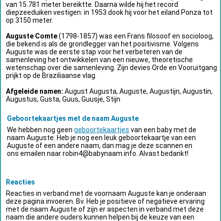
van 15.781 meter bereiktte. Daarna wilde hij het record
diepzeeduiken vestigen: in 1953 dook hij voor het eiland Ponza tot
op 3150 meter.
Auguste Comte
(1798-1857) was een Frans filosoof en socioloog,
die bekend is als de grondlegger van het positivisme. Volgens
Auguste was de eerste stap voor het verbeteren van de
samenleving het ontwikkelen van een nieuwe, theoretische
wetenschap over die samenleving. Zijn devies Orde en Vooruitgang
prijkt op de Braziliaanse vlag.
Afgeleide namen:
August Augusta, Auguste, Augustijn, Augustin,
Augustus, Gusta, Guus, Guusje, Stijn
Geboortekaartjes met de naam Auguste
We hebben nog geen
geboortekaartjes
van een baby met de
naam Auguste. Heb je nog een leuk geboortekaartje van een
Auguste of een andere naam, dan mag je deze scannen en
ons emailen naar
robin4@babynaam.info
. Alvast bedankt!
Reacties
Reacties in verband met de voornaam Auguste kan je onderaan
deze pagina invoeren. Bv. Heb je positieve of negatieve ervaring
met de naam Auguste of zijn er aspecten in verband met deze
naam die andere ouders kunnen helpen bij de keuze van een