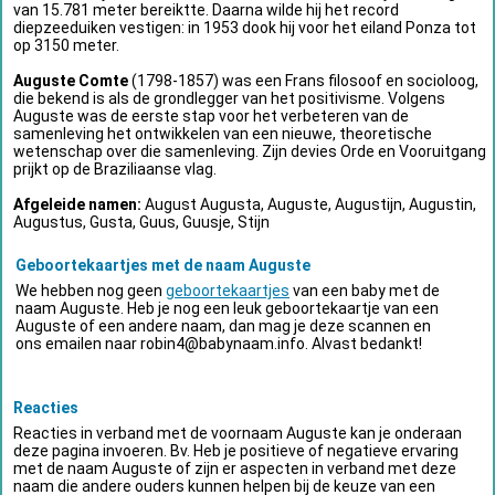
van 15.781 meter bereiktte. Daarna wilde hij het record
diepzeeduiken vestigen: in 1953 dook hij voor het eiland Ponza tot
op 3150 meter.
Auguste Comte
(1798-1857) was een Frans filosoof en socioloog,
die bekend is als de grondlegger van het positivisme. Volgens
Auguste was de eerste stap voor het verbeteren van de
samenleving het ontwikkelen van een nieuwe, theoretische
wetenschap over die samenleving. Zijn devies Orde en Vooruitgang
prijkt op de Braziliaanse vlag.
Afgeleide namen:
August Augusta, Auguste, Augustijn, Augustin,
Augustus, Gusta, Guus, Guusje, Stijn
Geboortekaartjes met de naam Auguste
We hebben nog geen
geboortekaartjes
van een baby met de
naam Auguste. Heb je nog een leuk geboortekaartje van een
Auguste of een andere naam, dan mag je deze scannen en
ons emailen naar
robin4@babynaam.info
. Alvast bedankt!
Reacties
Reacties in verband met de voornaam Auguste kan je onderaan
deze pagina invoeren. Bv. Heb je positieve of negatieve ervaring
met de naam Auguste of zijn er aspecten in verband met deze
naam die andere ouders kunnen helpen bij de keuze van een