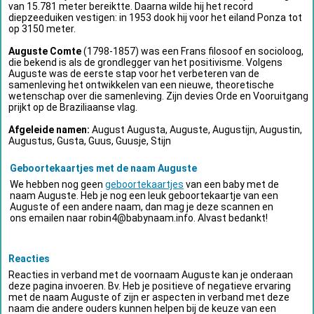
van 15.781 meter bereiktte. Daarna wilde hij het record
diepzeeduiken vestigen: in 1953 dook hij voor het eiland Ponza tot
op 3150 meter.
Auguste Comte
(1798-1857) was een Frans filosoof en socioloog,
die bekend is als de grondlegger van het positivisme. Volgens
Auguste was de eerste stap voor het verbeteren van de
samenleving het ontwikkelen van een nieuwe, theoretische
wetenschap over die samenleving. Zijn devies Orde en Vooruitgang
prijkt op de Braziliaanse vlag.
Afgeleide namen:
August Augusta, Auguste, Augustijn, Augustin,
Augustus, Gusta, Guus, Guusje, Stijn
Geboortekaartjes met de naam Auguste
We hebben nog geen
geboortekaartjes
van een baby met de
naam Auguste. Heb je nog een leuk geboortekaartje van een
Auguste of een andere naam, dan mag je deze scannen en
ons emailen naar
robin4@babynaam.info
. Alvast bedankt!
Reacties
Reacties in verband met de voornaam Auguste kan je onderaan
deze pagina invoeren. Bv. Heb je positieve of negatieve ervaring
met de naam Auguste of zijn er aspecten in verband met deze
naam die andere ouders kunnen helpen bij de keuze van een