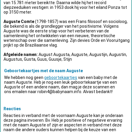
van 15.781 meter bereiktte. Daarna wilde hij het record
diepzeeduiken vestigen: in 1953 dook hij voor het eiland Ponza tot
op 3150 meter.
Auguste Comte
(1798-1857) was een Frans filosoof en socioloog,
die bekend is als de grondlegger van het positivisme. Volgens
Auguste was de eerste stap voor het verbeteren van de
samenleving het ontwikkelen van een nieuwe, theoretische
wetenschap over die samenleving. Zijn devies Orde en Vooruitgang
prijkt op de Braziliaanse vlag.
Afgeleide namen:
August Augusta, Auguste, Augustijn, Augustin,
Augustus, Gusta, Guus, Guusje, Stijn
Geboortekaartjes met de naam Auguste
We hebben nog geen
geboortekaartjes
van een baby met de
naam Auguste. Heb je nog een leuk geboortekaartje van een
Auguste of een andere naam, dan mag je deze scannen en
ons emailen naar
robin4@babynaam.info
. Alvast bedankt!
Reacties
Reacties in verband met de voornaam Auguste kan je onderaan
deze pagina invoeren. Bv. Heb je positieve of negatieve ervaring
met de naam Auguste of zijn er aspecten in verband met deze
naam die andere ouders kunnen helpen bij de keuze van een