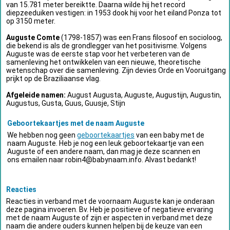
van 15.781 meter bereiktte. Daarna wilde hij het record
diepzeeduiken vestigen: in 1953 dook hij voor het eiland Ponza tot
op 3150 meter.
Auguste Comte
(1798-1857) was een Frans filosoof en socioloog,
die bekend is als de grondlegger van het positivisme. Volgens
Auguste was de eerste stap voor het verbeteren van de
samenleving het ontwikkelen van een nieuwe, theoretische
wetenschap over die samenleving. Zijn devies Orde en Vooruitgang
prijkt op de Braziliaanse vlag.
Afgeleide namen:
August Augusta, Auguste, Augustijn, Augustin,
Augustus, Gusta, Guus, Guusje, Stijn
Geboortekaartjes met de naam Auguste
We hebben nog geen
geboortekaartjes
van een baby met de
naam Auguste. Heb je nog een leuk geboortekaartje van een
Auguste of een andere naam, dan mag je deze scannen en
ons emailen naar
robin4@babynaam.info
. Alvast bedankt!
Reacties
Reacties in verband met de voornaam Auguste kan je onderaan
deze pagina invoeren. Bv. Heb je positieve of negatieve ervaring
met de naam Auguste of zijn er aspecten in verband met deze
naam die andere ouders kunnen helpen bij de keuze van een