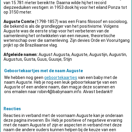
van 15.781 meter bereiktte. Daarna wilde hij het record
diepzeeduiken vestigen: in 1953 dook hij voor het eiland Ponza tot
op 3150 meter.
Auguste Comte
(1798-1857) was een Frans filosoof en socioloog,
die bekend is als de grondlegger van het positivisme. Volgens
Auguste was de eerste stap voor het verbeteren van de
samenleving het ontwikkelen van een nieuwe, theoretische
wetenschap over die samenleving. Zijn devies Orde en Vooruitgang
prijkt op de Braziliaanse vlag.
Afgeleide namen:
August Augusta, Auguste, Augustijn, Augustin,
Augustus, Gusta, Guus, Guusje, Stijn
Geboortekaartjes met de naam Auguste
We hebben nog geen
geboortekaartjes
van een baby met de
naam Auguste. Heb je nog een leuk geboortekaartje van een
Auguste of een andere naam, dan mag je deze scannen en
ons emailen naar
robin4@babynaam.info
. Alvast bedankt!
Reacties
Reacties in verband met de voornaam Auguste kan je onderaan
deze pagina invoeren. Bv. Heb je positieve of negatieve ervaring
met de naam Auguste of zijn er aspecten in verband met deze
naam die andere ouders kunnen helpen bij de keuze van een