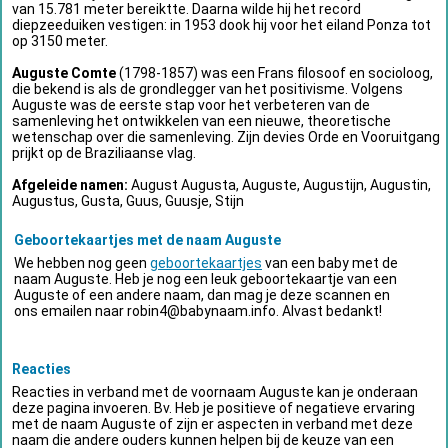
van 15.781 meter bereiktte. Daarna wilde hij het record
diepzeeduiken vestigen: in 1953 dook hij voor het eiland Ponza tot
op 3150 meter.
Auguste Comte
(1798-1857) was een Frans filosoof en socioloog,
die bekend is als de grondlegger van het positivisme. Volgens
Auguste was de eerste stap voor het verbeteren van de
samenleving het ontwikkelen van een nieuwe, theoretische
wetenschap over die samenleving. Zijn devies Orde en Vooruitgang
prijkt op de Braziliaanse vlag.
Afgeleide namen:
August Augusta, Auguste, Augustijn, Augustin,
Augustus, Gusta, Guus, Guusje, Stijn
Geboortekaartjes met de naam Auguste
We hebben nog geen
geboortekaartjes
van een baby met de
naam Auguste. Heb je nog een leuk geboortekaartje van een
Auguste of een andere naam, dan mag je deze scannen en
ons emailen naar
robin4@babynaam.info
. Alvast bedankt!
Reacties
Reacties in verband met de voornaam Auguste kan je onderaan
deze pagina invoeren. Bv. Heb je positieve of negatieve ervaring
met de naam Auguste of zijn er aspecten in verband met deze
naam die andere ouders kunnen helpen bij de keuze van een