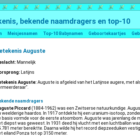
enis, bekende naamdragers en top-10
n
Meisjesnamen
Top-10 Babynamen
Geboortekaartjes
Geb
etekenis Auguste
eslacht:
Mannelijk
orsprong:
Latijns
etekenis Auguste:
Auguste is afgeleid van het Latijnse augere, met al
ermeerderaar".
ekende naamdragers
uguste Piccard
(1884-1962) was een Zwitserse natuurkundige. Augus
 weelderige haardos. In 1917 ontdekte hij een uranium-isotoop, zonder 
e basis vormde voor de eerste atoombom. Auguste was jarenlang de m
t diepst was geweest. In 1931 deed hij vlucht met een luchtballon wa
.781 meter bereiktte. Daarna wilde hij het record diepzeeduiken vestige
t eiland Ponza tot op 3150 meter.