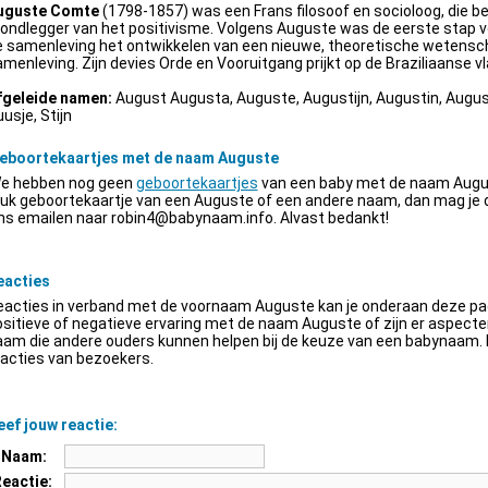
uguste Comte
(1798-1857) was een Frans filosoof en socioloog, die be
ondlegger van het positivisme. Volgens Auguste was de eerste stap v
e samenleving het ontwikkelen van een nieuwe, theoretische wetensch
menleving. Zijn devies Orde en Vooruitgang prijkt op de Braziliaanse vl
fgeleide namen:
August Augusta, Auguste, Augustijn, Augustin, Augus
usje, Stijn
eboortekaartjes met de naam Auguste
e hebben nog geen
geboortekaartjes
van een baby met de naam Augus
euk geboortekaartje van een Auguste of een andere naam, dan mag je
ns emailen naar
robin4@babynaam.info
. Alvast bedankt!
eacties
acties in verband met de voornaam Auguste kan je onderaan deze pagi
sitieve of negatieve ervaring met de naam Auguste of zijn er aspect
am die andere ouders kunnen helpen bij de keuze van een babynaam. H
acties van bezoekers.
ef jouw reactie:
Naam:
Reactie: