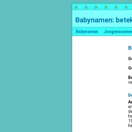
Babynamen: betek
Babynamen
Jongensname
B
G
O
B
v
B
A
en
d
he
15
he