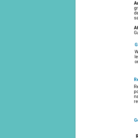
A
gr
d
sa
A
Gu
G
W
l
o
R
Re
po
na
re
Ge