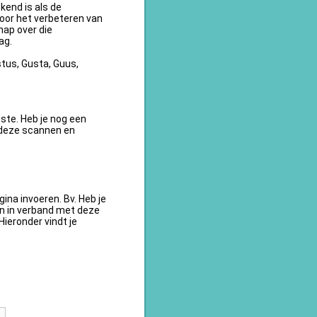
kend is als de
oor het verbeteren van
ap over die
ag.
tus, Gusta, Guus,
te. Heb je nog een
 deze scannen en
na invoeren. Bv. Heb je
en in verband met deze
ieronder vindt je