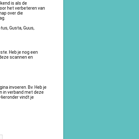
kend is als de
oor het verbeteren van
ap over die
ag.
tus, Gusta, Guus,
te. Heb je nog een
 deze scannen en
na invoeren. Bv. Heb je
en in verband met deze
ieronder vindt je