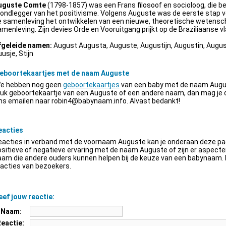
uguste Comte
(1798-1857) was een Frans filosoof en socioloog, die be
ondlegger van het positivisme. Volgens Auguste was de eerste stap v
e samenleving het ontwikkelen van een nieuwe, theoretische wetensch
menleving. Zijn devies Orde en Vooruitgang prijkt op de Braziliaanse vl
fgeleide namen:
August Augusta, Auguste, Augustijn, Augustin, Augus
usje, Stijn
eboortekaartjes met de naam Auguste
e hebben nog geen
geboortekaartjes
van een baby met de naam Augus
euk geboortekaartje van een Auguste of een andere naam, dan mag je
ns emailen naar
robin4@babynaam.info
. Alvast bedankt!
eacties
acties in verband met de voornaam Auguste kan je onderaan deze pagi
sitieve of negatieve ervaring met de naam Auguste of zijn er aspect
am die andere ouders kunnen helpen bij de keuze van een babynaam. H
acties van bezoekers.
ef jouw reactie:
Naam:
Reactie: