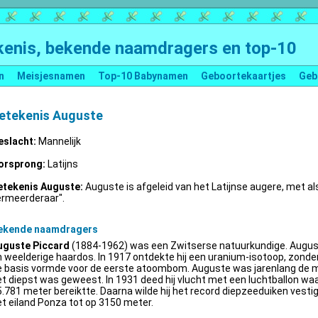
enis, bekende naamdragers en top-10
n
Meisjesnamen
Top-10 Babynamen
Geboortekaartjes
Geb
etekenis Auguste
eslacht:
Mannelijk
orsprong:
Latijns
etekenis Auguste:
Auguste is afgeleid van het Latijnse augere, met al
ermeerderaar".
ekende naamdragers
uguste Piccard
(1884-1962) was een Zwitserse natuurkundige. Augus
 weelderige haardos. In 1917 ontdekte hij een uranium-isotoop, zonder 
e basis vormde voor de eerste atoombom. Auguste was jarenlang de m
t diepst was geweest. In 1931 deed hij vlucht met een luchtballon wa
.781 meter bereiktte. Daarna wilde hij het record diepzeeduiken vestige
t eiland Ponza tot op 3150 meter.