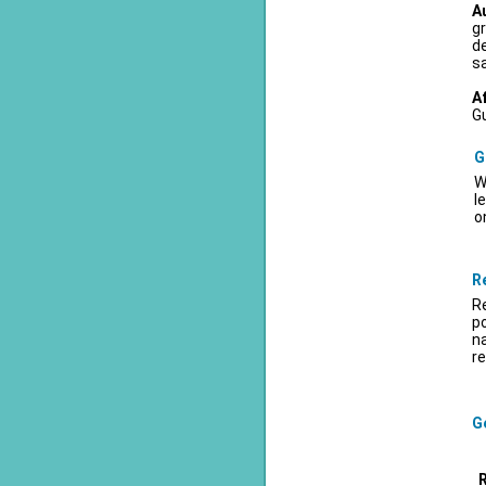
A
gr
d
sa
A
Gu
G
W
l
o
R
Re
po
na
re
Ge