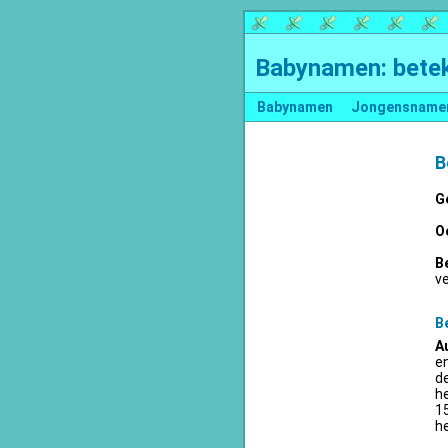
Babynamen: betek
Babynamen
Jongensname
B
G
O
B
v
B
A
en
d
he
15
he