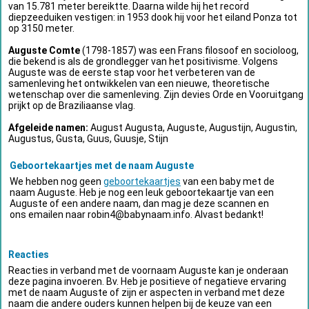
van 15.781 meter bereiktte. Daarna wilde hij het record
diepzeeduiken vestigen: in 1953 dook hij voor het eiland Ponza tot
op 3150 meter.
Auguste Comte
(1798-1857) was een Frans filosoof en socioloog,
die bekend is als de grondlegger van het positivisme. Volgens
Auguste was de eerste stap voor het verbeteren van de
samenleving het ontwikkelen van een nieuwe, theoretische
wetenschap over die samenleving. Zijn devies Orde en Vooruitgang
prijkt op de Braziliaanse vlag.
Afgeleide namen:
August Augusta, Auguste, Augustijn, Augustin,
Augustus, Gusta, Guus, Guusje, Stijn
Geboortekaartjes met de naam Auguste
We hebben nog geen
geboortekaartjes
van een baby met de
naam Auguste. Heb je nog een leuk geboortekaartje van een
Auguste of een andere naam, dan mag je deze scannen en
ons emailen naar
robin4@babynaam.info
. Alvast bedankt!
Reacties
Reacties in verband met de voornaam Auguste kan je onderaan
deze pagina invoeren. Bv. Heb je positieve of negatieve ervaring
met de naam Auguste of zijn er aspecten in verband met deze
naam die andere ouders kunnen helpen bij de keuze van een