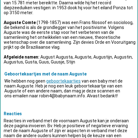
van 15.781 meter bereiktte. Daarna wilde hij het record
diepzeeduiken vestigen: in 1953 dook hij voor het eiland Ponza tot
op 3150 meter.
Auguste Comte
(1798-1857) was een Frans filosoof en socioloog,
die bekend is als de grondlegger van het positivisme. Volgens
Auguste was de eerste stap voor het verbeteren van de
samenleving het ontwikkelen van een nieuwe, theoretische
wetenschap over die samenleving. Zijn devies Orde en Vooruitgang
prijkt op de Braziliaanse vlag.
Afgeleide namen:
August Augusta, Auguste, Augustijn, Augustin,
Augustus, Gusta, Guus, Guusje, Stijn
Geboortekaartjes met de naam Auguste
We hebben nog geen
geboortekaartjes
van een baby met de
naam Auguste. Heb je nog een leuk geboortekaartje van een
Auguste of een andere naam, dan mag je deze scannen en
ons emailen naar
robin4@babynaam.info
. Alvast bedankt!
Reacties
Reacties in verband met de voornaam Auguste kan je onderaan
deze pagina invoeren. Bv. Heb je positieve of negatieve ervaring
met de naam Auguste of zijn er aspecten in verband met deze
naam die andere ouders kunnen helpen bij de keuze van een