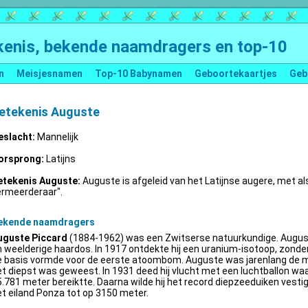
enis, bekende naamdragers en top-10
n
Meisjesnamen
Top-10 Babynamen
Geboortekaartjes
Geb
etekenis Auguste
eslacht:
Mannelijk
orsprong:
Latijns
etekenis Auguste:
Auguste is afgeleid van het Latijnse augere, met al
ermeerderaar".
ekende naamdragers
uguste Piccard
(1884-1962) was een Zwitserse natuurkundige. Augus
 weelderige haardos. In 1917 ontdekte hij een uranium-isotoop, zonder 
e basis vormde voor de eerste atoombom. Auguste was jarenlang de m
t diepst was geweest. In 1931 deed hij vlucht met een luchtballon wa
.781 meter bereiktte. Daarna wilde hij het record diepzeeduiken vestige
t eiland Ponza tot op 3150 meter.