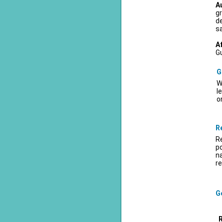
A
gr
d
sa
A
Gu
G
W
l
o
R
Re
po
na
re
Ge