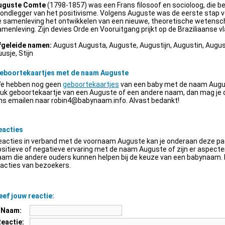
uguste Comte
(1798-1857) was een Frans filosoof en socioloog, die be
ondlegger van het positivisme. Volgens Auguste was de eerste stap v
e samenleving het ontwikkelen van een nieuwe, theoretische wetensch
menleving. Zijn devies Orde en Vooruitgang prijkt op de Braziliaanse vl
fgeleide namen:
August Augusta, Auguste, Augustijn, Augustin, Augus
usje, Stijn
eboortekaartjes met de naam Auguste
e hebben nog geen
geboortekaartjes
van een baby met de naam Augus
euk geboortekaartje van een Auguste of een andere naam, dan mag je
ns emailen naar
robin4@babynaam.info
. Alvast bedankt!
eacties
acties in verband met de voornaam Auguste kan je onderaan deze pagi
sitieve of negatieve ervaring met de naam Auguste of zijn er aspect
am die andere ouders kunnen helpen bij de keuze van een babynaam. H
acties van bezoekers.
ef jouw reactie:
Naam:
Reactie: