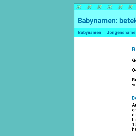
Babynamen: betek
Babynamen
Jongensname
B
G
O
B
v
B
A
en
d
he
15
he