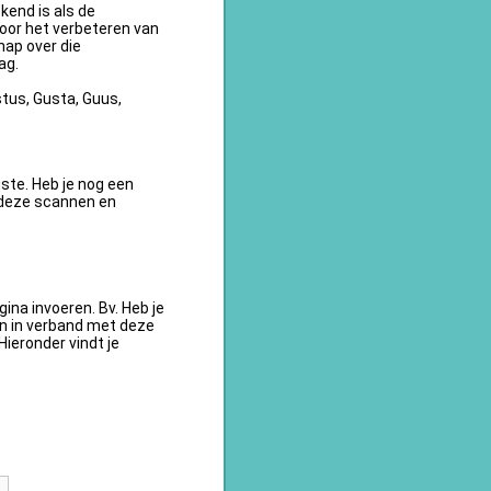
kend is als de
oor het verbeteren van
ap over die
ag.
tus, Gusta, Guus,
te. Heb je nog een
 deze scannen en
na invoeren. Bv. Heb je
en in verband met deze
ieronder vindt je