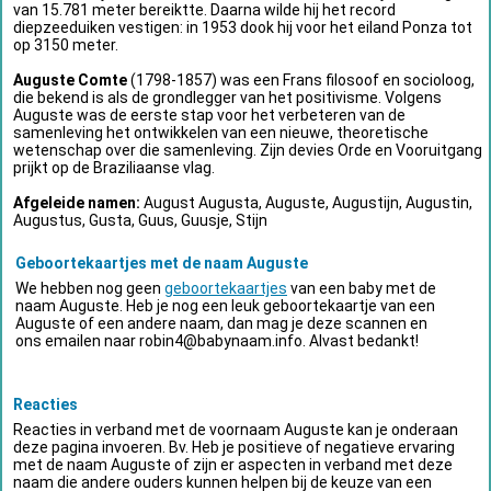
van 15.781 meter bereiktte. Daarna wilde hij het record
diepzeeduiken vestigen: in 1953 dook hij voor het eiland Ponza tot
op 3150 meter.
Auguste Comte
(1798-1857) was een Frans filosoof en socioloog,
die bekend is als de grondlegger van het positivisme. Volgens
Auguste was de eerste stap voor het verbeteren van de
samenleving het ontwikkelen van een nieuwe, theoretische
wetenschap over die samenleving. Zijn devies Orde en Vooruitgang
prijkt op de Braziliaanse vlag.
Afgeleide namen:
August Augusta, Auguste, Augustijn, Augustin,
Augustus, Gusta, Guus, Guusje, Stijn
Geboortekaartjes met de naam Auguste
We hebben nog geen
geboortekaartjes
van een baby met de
naam Auguste. Heb je nog een leuk geboortekaartje van een
Auguste of een andere naam, dan mag je deze scannen en
ons emailen naar
robin4@babynaam.info
. Alvast bedankt!
Reacties
Reacties in verband met de voornaam Auguste kan je onderaan
deze pagina invoeren. Bv. Heb je positieve of negatieve ervaring
met de naam Auguste of zijn er aspecten in verband met deze
naam die andere ouders kunnen helpen bij de keuze van een