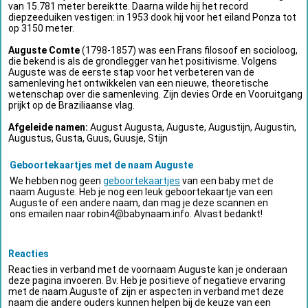
van 15.781 meter bereiktte. Daarna wilde hij het record
diepzeeduiken vestigen: in 1953 dook hij voor het eiland Ponza tot
op 3150 meter.
Auguste Comte
(1798-1857) was een Frans filosoof en socioloog,
die bekend is als de grondlegger van het positivisme. Volgens
Auguste was de eerste stap voor het verbeteren van de
samenleving het ontwikkelen van een nieuwe, theoretische
wetenschap over die samenleving. Zijn devies Orde en Vooruitgang
prijkt op de Braziliaanse vlag.
Afgeleide namen:
August Augusta, Auguste, Augustijn, Augustin,
Augustus, Gusta, Guus, Guusje, Stijn
Geboortekaartjes met de naam Auguste
We hebben nog geen
geboortekaartjes
van een baby met de
naam Auguste. Heb je nog een leuk geboortekaartje van een
Auguste of een andere naam, dan mag je deze scannen en
ons emailen naar
robin4@babynaam.info
. Alvast bedankt!
Reacties
Reacties in verband met de voornaam Auguste kan je onderaan
deze pagina invoeren. Bv. Heb je positieve of negatieve ervaring
met de naam Auguste of zijn er aspecten in verband met deze
naam die andere ouders kunnen helpen bij de keuze van een