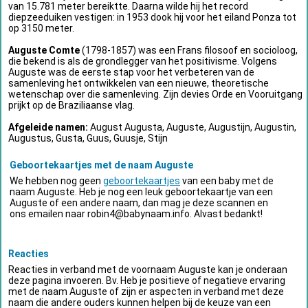
van 15.781 meter bereiktte. Daarna wilde hij het record
diepzeeduiken vestigen: in 1953 dook hij voor het eiland Ponza tot
op 3150 meter.
Auguste Comte
(1798-1857) was een Frans filosoof en socioloog,
die bekend is als de grondlegger van het positivisme. Volgens
Auguste was de eerste stap voor het verbeteren van de
samenleving het ontwikkelen van een nieuwe, theoretische
wetenschap over die samenleving. Zijn devies Orde en Vooruitgang
prijkt op de Braziliaanse vlag.
Afgeleide namen:
August Augusta, Auguste, Augustijn, Augustin,
Augustus, Gusta, Guus, Guusje, Stijn
Geboortekaartjes met de naam Auguste
We hebben nog geen
geboortekaartjes
van een baby met de
naam Auguste. Heb je nog een leuk geboortekaartje van een
Auguste of een andere naam, dan mag je deze scannen en
ons emailen naar
robin4@babynaam.info
. Alvast bedankt!
Reacties
Reacties in verband met de voornaam Auguste kan je onderaan
deze pagina invoeren. Bv. Heb je positieve of negatieve ervaring
met de naam Auguste of zijn er aspecten in verband met deze
naam die andere ouders kunnen helpen bij de keuze van een