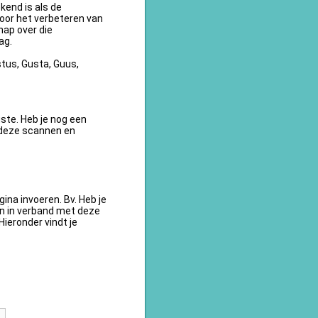
kend is als de
oor het verbeteren van
ap over die
ag.
tus, Gusta, Guus,
te. Heb je nog een
 deze scannen en
na invoeren. Bv. Heb je
en in verband met deze
ieronder vindt je