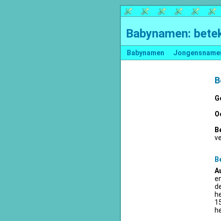
Babynamen: betek
Babynamen
Jongensname
B
G
O
B
v
B
A
en
d
he
15
he