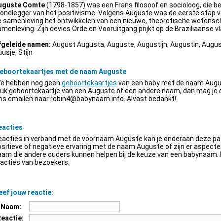
uguste Comte
(1798-1857) was een Frans filosoof en socioloog, die be
ondlegger van het positivisme. Volgens Auguste was de eerste stap v
e samenleving het ontwikkelen van een nieuwe, theoretische wetensch
menleving. Zijn devies Orde en Vooruitgang prijkt op de Braziliaanse vl
fgeleide namen:
August Augusta, Auguste, Augustijn, Augustin, Augus
usje, Stijn
eboortekaartjes met de naam Auguste
e hebben nog geen
geboortekaartjes
van een baby met de naam Augus
euk geboortekaartje van een Auguste of een andere naam, dan mag je
ns emailen naar
robin4@babynaam.info
. Alvast bedankt!
eacties
acties in verband met de voornaam Auguste kan je onderaan deze pagi
sitieve of negatieve ervaring met de naam Auguste of zijn er aspect
am die andere ouders kunnen helpen bij de keuze van een babynaam. H
acties van bezoekers.
ef jouw reactie:
Naam:
Reactie: