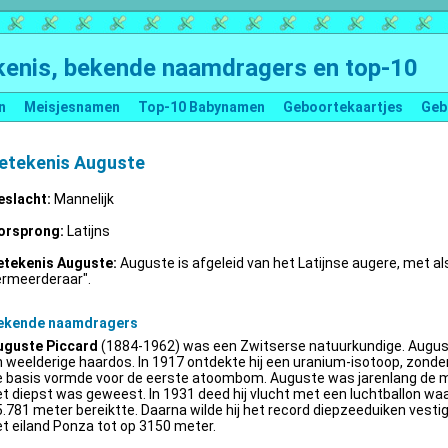
enis, bekende naamdragers en top-10
n
Meisjesnamen
Top-10 Babynamen
Geboortekaartjes
Geb
etekenis Auguste
eslacht:
Mannelijk
orsprong:
Latijns
etekenis Auguste:
Auguste is afgeleid van het Latijnse augere, met al
ermeerderaar".
ekende naamdragers
uguste Piccard
(1884-1962) was een Zwitserse natuurkundige. Augus
 weelderige haardos. In 1917 ontdekte hij een uranium-isotoop, zonder 
e basis vormde voor de eerste atoombom. Auguste was jarenlang de m
t diepst was geweest. In 1931 deed hij vlucht met een luchtballon wa
.781 meter bereiktte. Daarna wilde hij het record diepzeeduiken vestige
t eiland Ponza tot op 3150 meter.