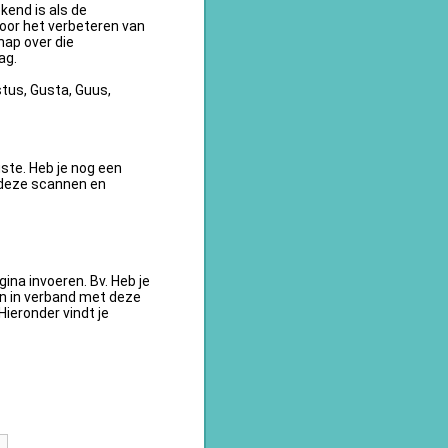
kend is als de
oor het verbeteren van
ap over die
ag.
tus, Gusta, Guus,
te. Heb je nog een
 deze scannen en
na invoeren. Bv. Heb je
en in verband met deze
ieronder vindt je