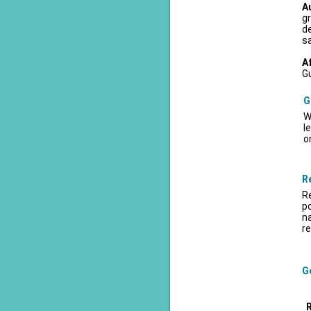
A
gr
d
sa
A
Gu
G
W
l
o
R
Re
po
na
re
Ge