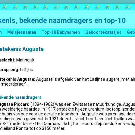
enis, bekende naamdragers en top-10
n
Meisjesnamen
Top-10 Babynamen
Geboortekaartjes
Geb
etekenis Auguste
eslacht:
Mannelijk
orsprong:
Latijns
etekenis Auguste:
Auguste is afgeleid van het Latijnse augere, met al
ermeerderaar".
ekende naamdragers
uguste Piccard
(1884-1962) was een Zwitserse natuurkundige. Augus
 weelderige haardos. In 1917 ontdekte hij een uranium-isotoop, zonder 
e basis vormde voor de eerste atoombom. Auguste was jarenlang de m
t diepst was geweest. In 1931 deed hij vlucht met een luchtballon wa
.781 meter bereiktte. Daarna wilde hij het record diepzeeduiken vestige
t eiland Ponza tot op 3150 meter.