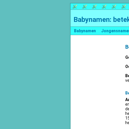
Babynamen: betek
Babynamen
Jongensname
B
G
O
B
v
B
A
en
d
he
15
he