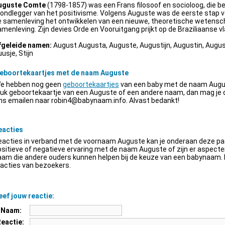
uguste Comte
(1798-1857) was een Frans filosoof en socioloog, die be
ondlegger van het positivisme. Volgens Auguste was de eerste stap v
e samenleving het ontwikkelen van een nieuwe, theoretische wetensch
menleving. Zijn devies Orde en Vooruitgang prijkt op de Braziliaanse vl
fgeleide namen:
August Augusta, Auguste, Augustijn, Augustin, Augus
usje, Stijn
eboortekaartjes met de naam Auguste
e hebben nog geen
geboortekaartjes
van een baby met de naam Augus
euk geboortekaartje van een Auguste of een andere naam, dan mag je
ns emailen naar
robin4@babynaam.info
. Alvast bedankt!
eacties
acties in verband met de voornaam Auguste kan je onderaan deze pagi
sitieve of negatieve ervaring met de naam Auguste of zijn er aspect
am die andere ouders kunnen helpen bij de keuze van een babynaam. H
acties van bezoekers.
ef jouw reactie:
Naam:
Reactie: