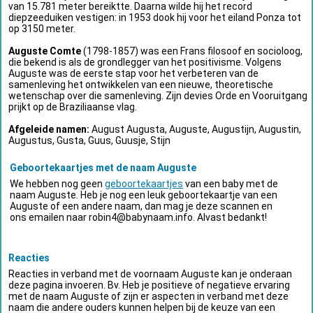
van 15.781 meter bereiktte. Daarna wilde hij het record
diepzeeduiken vestigen: in 1953 dook hij voor het eiland Ponza tot
op 3150 meter.
Auguste Comte
(1798-1857) was een Frans filosoof en socioloog,
die bekend is als de grondlegger van het positivisme. Volgens
Auguste was de eerste stap voor het verbeteren van de
samenleving het ontwikkelen van een nieuwe, theoretische
wetenschap over die samenleving. Zijn devies Orde en Vooruitgang
prijkt op de Braziliaanse vlag.
Afgeleide namen:
August Augusta, Auguste, Augustijn, Augustin,
Augustus, Gusta, Guus, Guusje, Stijn
Geboortekaartjes met de naam Auguste
We hebben nog geen
geboortekaartjes
van een baby met de
naam Auguste. Heb je nog een leuk geboortekaartje van een
Auguste of een andere naam, dan mag je deze scannen en
ons emailen naar
robin4@babynaam.info
. Alvast bedankt!
Reacties
Reacties in verband met de voornaam Auguste kan je onderaan
deze pagina invoeren. Bv. Heb je positieve of negatieve ervaring
met de naam Auguste of zijn er aspecten in verband met deze
naam die andere ouders kunnen helpen bij de keuze van een