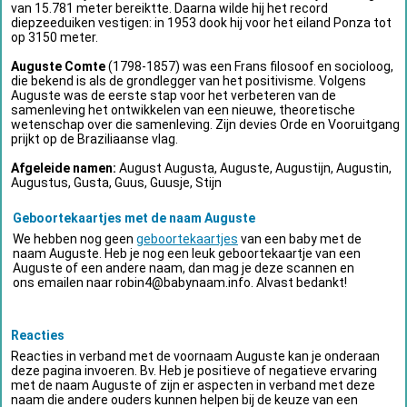
van 15.781 meter bereiktte. Daarna wilde hij het record
diepzeeduiken vestigen: in 1953 dook hij voor het eiland Ponza tot
op 3150 meter.
Auguste Comte
(1798-1857) was een Frans filosoof en socioloog,
die bekend is als de grondlegger van het positivisme. Volgens
Auguste was de eerste stap voor het verbeteren van de
samenleving het ontwikkelen van een nieuwe, theoretische
wetenschap over die samenleving. Zijn devies Orde en Vooruitgang
prijkt op de Braziliaanse vlag.
Afgeleide namen:
August Augusta, Auguste, Augustijn, Augustin,
Augustus, Gusta, Guus, Guusje, Stijn
Geboortekaartjes met de naam Auguste
We hebben nog geen
geboortekaartjes
van een baby met de
naam Auguste. Heb je nog een leuk geboortekaartje van een
Auguste of een andere naam, dan mag je deze scannen en
ons emailen naar
robin4@babynaam.info
. Alvast bedankt!
Reacties
Reacties in verband met de voornaam Auguste kan je onderaan
deze pagina invoeren. Bv. Heb je positieve of negatieve ervaring
met de naam Auguste of zijn er aspecten in verband met deze
naam die andere ouders kunnen helpen bij de keuze van een