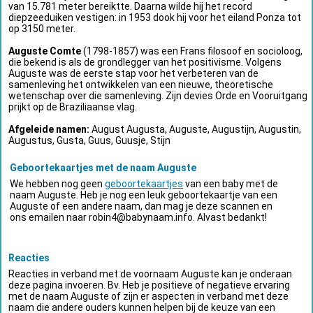
van 15.781 meter bereiktte. Daarna wilde hij het record
diepzeeduiken vestigen: in 1953 dook hij voor het eiland Ponza tot
op 3150 meter.
Auguste Comte
(1798-1857) was een Frans filosoof en socioloog,
die bekend is als de grondlegger van het positivisme. Volgens
Auguste was de eerste stap voor het verbeteren van de
samenleving het ontwikkelen van een nieuwe, theoretische
wetenschap over die samenleving. Zijn devies Orde en Vooruitgang
prijkt op de Braziliaanse vlag.
Afgeleide namen:
August Augusta, Auguste, Augustijn, Augustin,
Augustus, Gusta, Guus, Guusje, Stijn
Geboortekaartjes met de naam Auguste
We hebben nog geen
geboortekaartjes
van een baby met de
naam Auguste. Heb je nog een leuk geboortekaartje van een
Auguste of een andere naam, dan mag je deze scannen en
ons emailen naar
robin4@babynaam.info
. Alvast bedankt!
Reacties
Reacties in verband met de voornaam Auguste kan je onderaan
deze pagina invoeren. Bv. Heb je positieve of negatieve ervaring
met de naam Auguste of zijn er aspecten in verband met deze
naam die andere ouders kunnen helpen bij de keuze van een