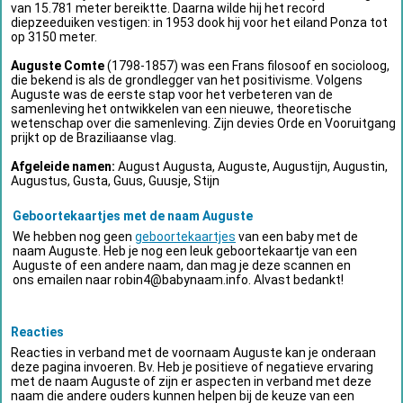
van 15.781 meter bereiktte. Daarna wilde hij het record
diepzeeduiken vestigen: in 1953 dook hij voor het eiland Ponza tot
op 3150 meter.
Auguste Comte
(1798-1857) was een Frans filosoof en socioloog,
die bekend is als de grondlegger van het positivisme. Volgens
Auguste was de eerste stap voor het verbeteren van de
samenleving het ontwikkelen van een nieuwe, theoretische
wetenschap over die samenleving. Zijn devies Orde en Vooruitgang
prijkt op de Braziliaanse vlag.
Afgeleide namen:
August Augusta, Auguste, Augustijn, Augustin,
Augustus, Gusta, Guus, Guusje, Stijn
Geboortekaartjes met de naam Auguste
We hebben nog geen
geboortekaartjes
van een baby met de
naam Auguste. Heb je nog een leuk geboortekaartje van een
Auguste of een andere naam, dan mag je deze scannen en
ons emailen naar
robin4@babynaam.info
. Alvast bedankt!
Reacties
Reacties in verband met de voornaam Auguste kan je onderaan
deze pagina invoeren. Bv. Heb je positieve of negatieve ervaring
met de naam Auguste of zijn er aspecten in verband met deze
naam die andere ouders kunnen helpen bij de keuze van een