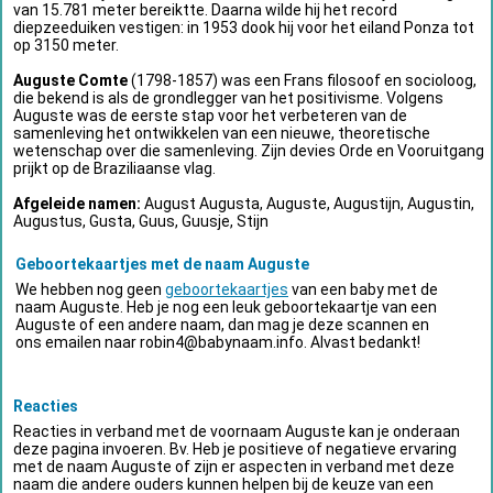
van 15.781 meter bereiktte. Daarna wilde hij het record
diepzeeduiken vestigen: in 1953 dook hij voor het eiland Ponza tot
op 3150 meter.
Auguste Comte
(1798-1857) was een Frans filosoof en socioloog,
die bekend is als de grondlegger van het positivisme. Volgens
Auguste was de eerste stap voor het verbeteren van de
samenleving het ontwikkelen van een nieuwe, theoretische
wetenschap over die samenleving. Zijn devies Orde en Vooruitgang
prijkt op de Braziliaanse vlag.
Afgeleide namen:
August Augusta, Auguste, Augustijn, Augustin,
Augustus, Gusta, Guus, Guusje, Stijn
Geboortekaartjes met de naam Auguste
We hebben nog geen
geboortekaartjes
van een baby met de
naam Auguste. Heb je nog een leuk geboortekaartje van een
Auguste of een andere naam, dan mag je deze scannen en
ons emailen naar
robin4@babynaam.info
. Alvast bedankt!
Reacties
Reacties in verband met de voornaam Auguste kan je onderaan
deze pagina invoeren. Bv. Heb je positieve of negatieve ervaring
met de naam Auguste of zijn er aspecten in verband met deze
naam die andere ouders kunnen helpen bij de keuze van een