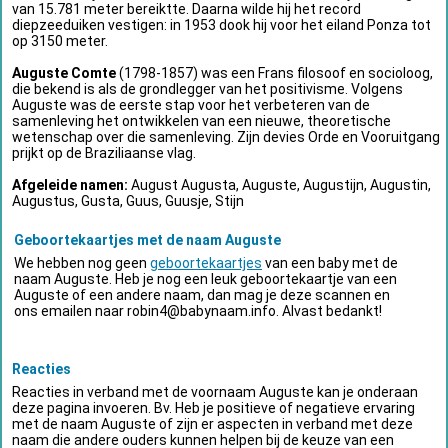
van 15.781 meter bereiktte. Daarna wilde hij het record
diepzeeduiken vestigen: in 1953 dook hij voor het eiland Ponza tot
op 3150 meter.
Auguste Comte
(1798-1857) was een Frans filosoof en socioloog,
die bekend is als de grondlegger van het positivisme. Volgens
Auguste was de eerste stap voor het verbeteren van de
samenleving het ontwikkelen van een nieuwe, theoretische
wetenschap over die samenleving. Zijn devies Orde en Vooruitgang
prijkt op de Braziliaanse vlag.
Afgeleide namen:
August Augusta, Auguste, Augustijn, Augustin,
Augustus, Gusta, Guus, Guusje, Stijn
Geboortekaartjes met de naam Auguste
We hebben nog geen
geboortekaartjes
van een baby met de
naam Auguste. Heb je nog een leuk geboortekaartje van een
Auguste of een andere naam, dan mag je deze scannen en
ons emailen naar
robin4@babynaam.info
. Alvast bedankt!
Reacties
Reacties in verband met de voornaam Auguste kan je onderaan
deze pagina invoeren. Bv. Heb je positieve of negatieve ervaring
met de naam Auguste of zijn er aspecten in verband met deze
naam die andere ouders kunnen helpen bij de keuze van een