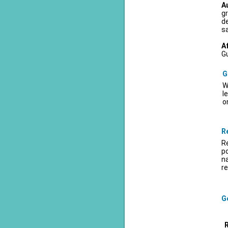
A
gr
d
sa
A
Gu
G
W
l
o
R
Re
po
na
re
Ge