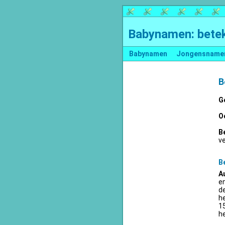
Babynamen: betek
Babynamen
Jongensname
B
G
O
B
v
B
A
en
d
he
15
he