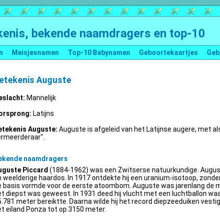
enis, bekende naamdragers en top-10
n
Meisjesnamen
Top-10 Babynamen
Geboortekaartjes
Geb
etekenis Auguste
eslacht:
Mannelijk
orsprong:
Latijns
etekenis Auguste:
Auguste is afgeleid van het Latijnse augere, met al
ermeerderaar".
ekende naamdragers
uguste Piccard
(1884-1962) was een Zwitserse natuurkundige. Augus
 weelderige haardos. In 1917 ontdekte hij een uranium-isotoop, zonder 
e basis vormde voor de eerste atoombom. Auguste was jarenlang de m
t diepst was geweest. In 1931 deed hij vlucht met een luchtballon wa
.781 meter bereiktte. Daarna wilde hij het record diepzeeduiken vestige
t eiland Ponza tot op 3150 meter.