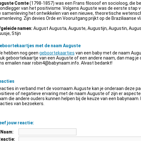
uguste Comte
(1798-1857) was een Frans filosoof en socioloog, die be
ondlegger van het positivisme. Volgens Auguste was de eerste stap v
e samenleving het ontwikkelen van een nieuwe, theoretische wetensch
menleving. Zijn devies Orde en Vooruitgang prijkt op de Braziliaanse vl
fgeleide namen:
August Augusta, Auguste, Augustijn, Augustin, Augus
usje, Stijn
eboortekaartjes met de naam Auguste
e hebben nog geen
geboortekaartjes
van een baby met de naam Augus
euk geboortekaartje van een Auguste of een andere naam, dan mag je
ns emailen naar
robin4@babynaam.info
. Alvast bedankt!
eacties
acties in verband met de voornaam Auguste kan je onderaan deze pagi
sitieve of negatieve ervaring met de naam Auguste of zijn er aspect
am die andere ouders kunnen helpen bij de keuze van een babynaam. H
acties van bezoekers.
ef jouw reactie:
Naam:
Reactie: