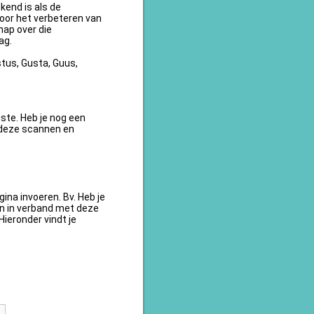
kend is als de
oor het verbeteren van
ap over die
ag.
tus, Gusta, Guus,
te. Heb je nog een
 deze scannen en
na invoeren. Bv. Heb je
en in verband met deze
ieronder vindt je