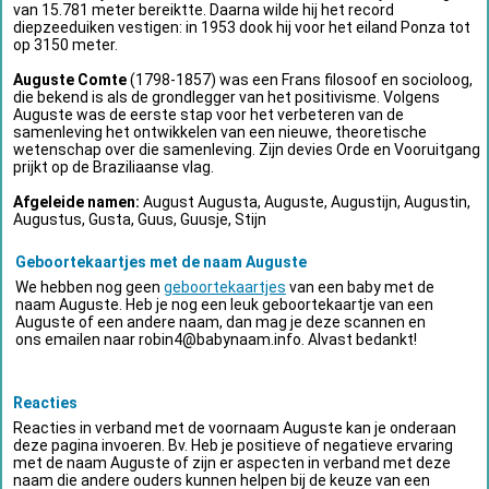
van 15.781 meter bereiktte. Daarna wilde hij het record
diepzeeduiken vestigen: in 1953 dook hij voor het eiland Ponza tot
op 3150 meter.
Auguste Comte
(1798-1857) was een Frans filosoof en socioloog,
die bekend is als de grondlegger van het positivisme. Volgens
Auguste was de eerste stap voor het verbeteren van de
samenleving het ontwikkelen van een nieuwe, theoretische
wetenschap over die samenleving. Zijn devies Orde en Vooruitgang
prijkt op de Braziliaanse vlag.
Afgeleide namen:
August Augusta, Auguste, Augustijn, Augustin,
Augustus, Gusta, Guus, Guusje, Stijn
Geboortekaartjes met de naam Auguste
We hebben nog geen
geboortekaartjes
van een baby met de
naam Auguste. Heb je nog een leuk geboortekaartje van een
Auguste of een andere naam, dan mag je deze scannen en
ons emailen naar
robin4@babynaam.info
. Alvast bedankt!
Reacties
Reacties in verband met de voornaam Auguste kan je onderaan
deze pagina invoeren. Bv. Heb je positieve of negatieve ervaring
met de naam Auguste of zijn er aspecten in verband met deze
naam die andere ouders kunnen helpen bij de keuze van een