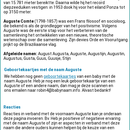
van 15.781 meter bereiktte. Daarna wilde hij het record
diepzeeduiken vestigen: in 1953 dook hij voor het eiland Ponza tot
op 3150 meter.
Auguste Comte
(1798-1857) was een Frans filosoof en socioloog,
die bekend is als de grondlegger van het positivisme. Volgens
Auguste was de eerste stap voor het verbeteren van de
samenleving het ontwikkelen van een nieuwe, theoretische
wetenschap over die samenleving. Zijn devies Orde en Vooruitgang
prijkt op de Braziliaanse vlag.
Afgeleide namen:
August Augusta, Auguste, Augustijn, Augustin,
Augustus, Gusta, Guus, Guusje, Stijn
Geboortekaartjes met de naam Auguste
We hebben nog geen
geboortekaartjes
van een baby met de
naam Auguste. Heb je nog een leuk geboortekaartje van een
Auguste of een andere naam, dan mag je deze scannen en
ons emailen naar
robin4@babynaam.info
. Alvast bedankt!
Reacties
Reacties in verband met de voornaam Auguste kan je onderaan
deze pagina invoeren. Bv. Heb je positieve of negatieve ervaring
met de naam Auguste of zijn er aspecten in verband met deze
naam die andere ouders kunnen helpen bij de keuze van een