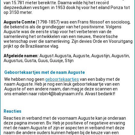
van 15.781 meter bereiktte. Daarna wilde hij het record
diepzeeduiken vestigen: in 1953 dook hij voor het eiland Ponza tot
op 3150 meter.
Auguste Comte
(1798-1857) was een Frans filosoof en socioloog,
die bekend is als de grondlegger van het positivisme. Volgens
Auguste was de eerste stap voor het verbeteren van de
samenleving het ontwikkelen van een nieuwe, theoretische
wetenschap over die samenleving. Zijn devies Orde en Vooruitgang
prijkt op de Braziliaanse vlag.
Afgeleide namen:
August Augusta, Auguste, Augustijn, Augustin,
Augustus, Gusta, Guus, Guusje, Stijn
Geboortekaartjes met de naam Auguste
We hebben nog geen
geboortekaartjes
van een baby met de
naam Auguste. Heb je nog een leuk geboortekaartje van een
Auguste of een andere naam, dan mag je deze scannen en
ons emailen naar
robin4@babynaam.info
. Alvast bedankt!
Reacties
Reacties in verband met de voornaam Auguste kan je onderaan
deze pagina invoeren. Bv. Heb je positieve of negatieve ervaring
met de naam Auguste of zijn er aspecten in verband met deze
naam die andere ouders kunnen helpen bij de keuze van een