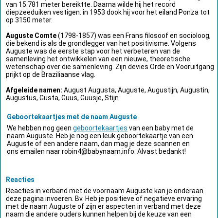
van 15.781 meter bereiktte. Daarna wilde hij het record
diepzeeduiken vestigen: in 1953 dook hij voor het eiland Ponza tot
op 3150 meter.
Auguste Comte
(1798-1857) was een Frans filosoof en socioloog,
die bekend is als de grondlegger van het positivisme. Volgens
Auguste was de eerste stap voor het verbeteren van de
samenleving het ontwikkelen van een nieuwe, theoretische
wetenschap over die samenleving. Zijn devies Orde en Vooruitgang
prijkt op de Braziliaanse vlag.
Afgeleide namen:
August Augusta, Auguste, Augustijn, Augustin,
Augustus, Gusta, Guus, Guusje, Stijn
Geboortekaartjes met de naam Auguste
We hebben nog geen
geboortekaartjes
van een baby met de
naam Auguste. Heb je nog een leuk geboortekaartje van een
Auguste of een andere naam, dan mag je deze scannen en
ons emailen naar
robin4@babynaam.info
. Alvast bedankt!
Reacties
Reacties in verband met de voornaam Auguste kan je onderaan
deze pagina invoeren. Bv. Heb je positieve of negatieve ervaring
met de naam Auguste of zijn er aspecten in verband met deze
naam die andere ouders kunnen helpen bij de keuze van een