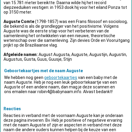
van 15.781 meter bereiktte. Daarna wilde hij het record
diepzeeduiken vestigen: in 1953 dook hij voor het eiland Ponza tot
op 3150 meter.
Auguste Comte
(1798-1857) was een Frans filosoof en socioloog,
die bekend is als de grondlegger van het positivisme. Volgens
Auguste was de eerste stap voor het verbeteren van de
samenleving het ontwikkelen van een nieuwe, theoretische
wetenschap over die samenleving. Zijn devies Orde en Vooruitgang
prijkt op de Braziliaanse vlag.
Afgeleide namen:
August Augusta, Auguste, Augustijn, Augustin,
Augustus, Gusta, Guus, Guusje, Stijn
Geboortekaartjes met de naam Auguste
We hebben nog geen
geboortekaartjes
van een baby met de
naam Auguste. Heb je nog een leuk geboortekaartje van een
Auguste of een andere naam, dan mag je deze scannen en
ons emailen naar
robin4@babynaam.info
. Alvast bedankt!
Reacties
Reacties in verband met de voornaam Auguste kan je onderaan
deze pagina invoeren. Bv. Heb je positieve of negatieve ervaring
met de naam Auguste of zijn er aspecten in verband met deze
naam die andere ouders kunnen helpen bij de keuze van een