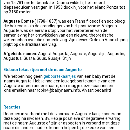
van 15.781 meter bereiktte. Daarna wilde hij het record
diepzeeduiken vestigen: in 1953 dook hij voor het eiland Ponza tot
op 3150 meter.
Auguste Comte
(1798-1857) was een Frans filosoof en socioloog,
die bekend is als de grondlegger van het positivisme. Volgens
Auguste was de eerste stap voor het verbeteren van de
samenleving het ontwikkelen van een nieuwe, theoretische
wetenschap over die samenleving. Zijn devies Orde en Vooruitgang
prijkt op de Braziliaanse vlag.
Afgeleide namen:
August Augusta, Auguste, Augustijn, Augustin,
Augustus, Gusta, Guus, Guusje, Stijn
Geboortekaartjes met de naam Auguste
We hebben nog geen
geboortekaartjes
van een baby met de
naam Auguste. Heb je nog een leuk geboortekaartje van een
Auguste of een andere naam, dan mag je deze scannen en
ons emailen naar
robin4@babynaam.info
. Alvast bedankt!
Reacties
Reacties in verband met de voornaam Auguste kan je onderaan
deze pagina invoeren. Bv. Heb je positieve of negatieve ervaring
met de naam Auguste of zijn er aspecten in verband met deze
naam die andere ouders kunnen helpen bij de keuze van een