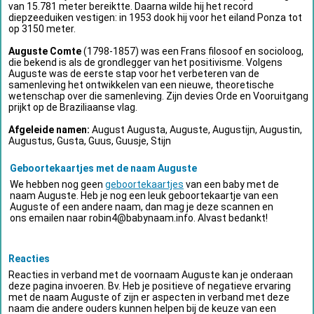
van 15.781 meter bereiktte. Daarna wilde hij het record
diepzeeduiken vestigen: in 1953 dook hij voor het eiland Ponza tot
op 3150 meter.
Auguste Comte
(1798-1857) was een Frans filosoof en socioloog,
die bekend is als de grondlegger van het positivisme. Volgens
Auguste was de eerste stap voor het verbeteren van de
samenleving het ontwikkelen van een nieuwe, theoretische
wetenschap over die samenleving. Zijn devies Orde en Vooruitgang
prijkt op de Braziliaanse vlag.
Afgeleide namen:
August Augusta, Auguste, Augustijn, Augustin,
Augustus, Gusta, Guus, Guusje, Stijn
Geboortekaartjes met de naam Auguste
We hebben nog geen
geboortekaartjes
van een baby met de
naam Auguste. Heb je nog een leuk geboortekaartje van een
Auguste of een andere naam, dan mag je deze scannen en
ons emailen naar
robin4@babynaam.info
. Alvast bedankt!
Reacties
Reacties in verband met de voornaam Auguste kan je onderaan
deze pagina invoeren. Bv. Heb je positieve of negatieve ervaring
met de naam Auguste of zijn er aspecten in verband met deze
naam die andere ouders kunnen helpen bij de keuze van een